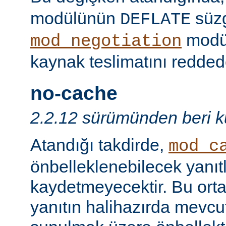
modülünün
süzg
DEFLATE
modü
mod_negotiation
kaynak teslimatını redded
no-cache
2.2.12 sürümünden beri ku
Atandığı takdirde,
mod_c
önbelleklenebilecek yanıtl
kaydetmeyecektir. Bu orta
yanıtın halihazırda mevcut