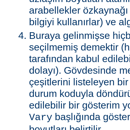
arabellekler özkaynağ
bilgiyi kullanırlar) ve al
Buraya gelinmişse hiçb
seçilmemiş demektir (hi
tarafından kabul edile
dolayı). Gövdesinde m
çeşitlerini listeleyen 
durum koduyla döndürül
edilebilir bir gösterim 
başlığında gösteri
Vary
boyutları belirtilir.