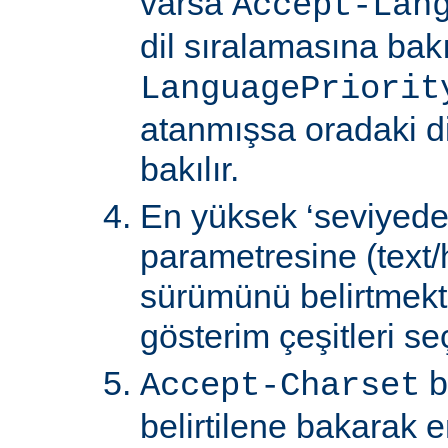
varsa
Accept-Lan
dil sıralamasına bakıl
LanguagePriorit
atanmışsa oradaki d
bakılır.
En yüksek ‘seviyede
parametresine (text/
sürümünü belirtmekte
gösterim çeşitleri seçi
b
Accept-Charset
belirtilene bakarak 