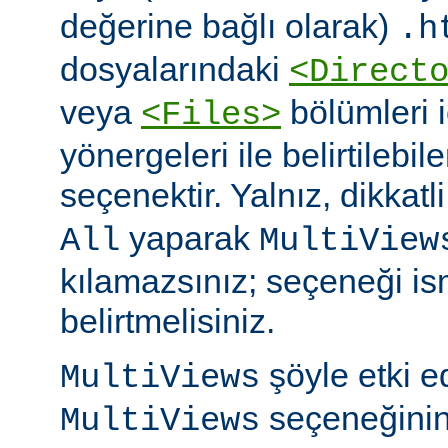
değerine bağlı olarak)
.h
dosyalarındaki
<Direct
veya
bölümleri 
<Files>
yönergeleri ile belirtilebil
seçenektir. Yalnız, dikkatl
yaparak
All
MultiView
kılamazsınız; seçeneği is
belirtmelisiniz.
şöyle etki 
MultiViews
seçeneğinin
MultiViews