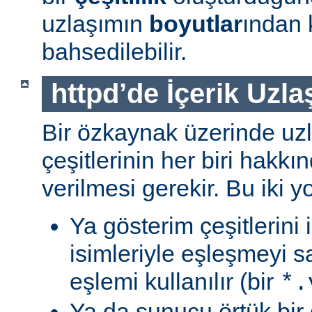
uzlaşımın
boyutlar
ından 
bahsedilebilir.
httpd’de İçerik Uzla
Bir özkaynak üzerinde uzl
çeşitlerinin her biri hakk
verilmesi gerekir. Bu iki yo
Ya gösterim çeşitlerini
isimleriyle eşleşmeyi s
eşlemi kullanılır (bir
*.
Ya da sunucu örtük bir 