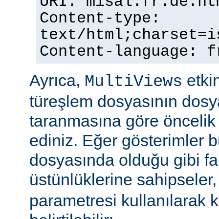
URI: misal.fr.de.ht
Content-type:
text/html;charset=i
Content-language: f
Ayrıca,
etkin
MultiViews
türeşlem dosyasının dosya
taranmasına göre öncelik 
ediniz. Eğer gösterimler 
dosyasında olduğu gibi fa
üstünlüklerine sahipseler
parametresi kullanılarak 