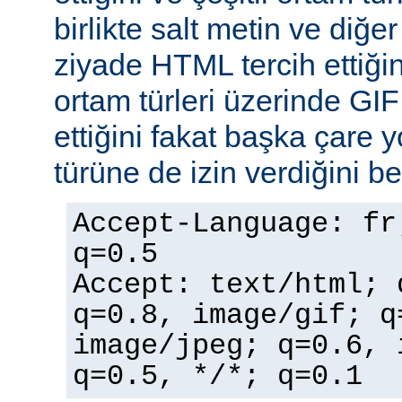
birlikte salt metin ve diğe
ziyade HTML tercih ettiğin
ortam türleri üzerinde GI
ettiğini fakat başka çare 
türüne de izin verdiğini bel
Accept-Language: fr
q=0.5
Accept: text/html; 
q=0.8, image/gif; q
image/jpeg; q=0.6, 
q=0.5, */*; q=0.1