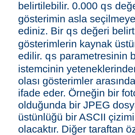
belirtilebilir. 0.000
değe
qs
gösterimin asla seçilmeye
ediniz. Bir
değeri belir
qs
gösterimlerin kaynak üst
edilir.
parametresinin be
qs
istemcinin yeteneklerinde
olası gösterimler arasında
ifade eder. Örneğin bir f
olduğunda bir JPEG dosy
üstünlüğü bir ASCII çizi
olacaktır. Diğer taraftan 