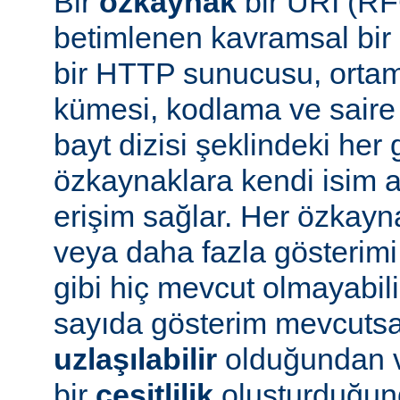
Bir
özkaynak
bir URI (RF
betimlenen kavramsal bir 
bir HTTP sunucusu, ortam 
kümesi, kodlama ve saire 
bayt dizisi şeklindeki her 
özkaynaklara kendi isim a
erişim sağlar. Her özkayn
veya daha fazla gösterimi
gibi hiç mevcut olmayabil
sayıda gösterim mevcuts
uzlaşılabilir
olduğundan v
bir
çeşitlilik
oluşturduğun