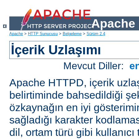
Apache 
Apache
>
HTTP Sunucusu
>
Belgeleme
>
Sürüm 2.4
İçerik Uzlaşımı
Mevcut Diller:
e
Apache HTTPD, içerik uzla
belirtiminde bahsedildiği şek
özkaynağın en iyi gösterimin
sağladığı karakter kodlamas
dil, ortam türü gibi kullanıcı