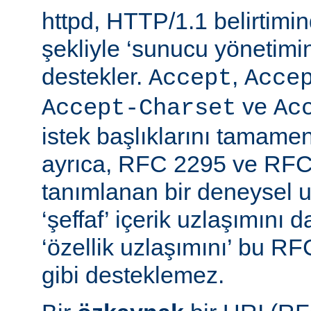
httpd, HTTP/1.1 belirtimi
şekliyle ‘sunucu yönetimin
destekler.
,
Accept
Acce
ve
Accept-Charset
Ac
istek başlıklarını tamamen
ayrıca, RFC 2295 ve RFC
tanımlanan bir deneysel u
‘şeffaf’ içerik uzlaşımını 
‘özellik uzlaşımını’ bu RF
gibi desteklemez.