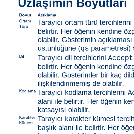
Uzlaşımın Boyutları
Boyut
Açıklama
Tarayıcı ortam türü tercihlerini
Ortam
Türü
belirtir. Her öğenin kendine öz
olabilir. Gösterimin açıklaması
üstünlüğüne (
parametresi) s
qs
Tarayıcı dil tercihlerini
Dil
Accept
belirtir. Her öğenin kendine öz
olabilir. Gösterimler bir kaç dild
ilişkilendirimemiş de olabilir.
Tarayıcı kodlama tercihlerini
Kodlama
A
alanı ile belirtir. Her öğenin k
katsayısı olabilir.
Tarayıcı karakter kümesi tercih
Karakter
Kümesi
başlık alanı ile belirtir. Her ö