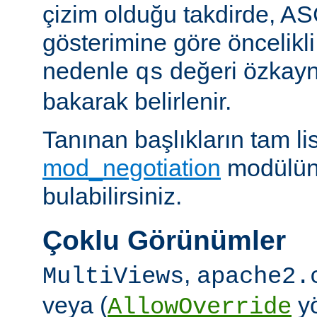
çizim olduğu takdirde, AS
gösterimine göre öncelikli
nedenle
değeri özkay
qs
bakarak belirlenir.
Tanınan başlıkların tam lis
mod_negotiation
modülün
bulabilirsiniz.
Çoklu Görünümler
,
MultiViews
apache2.
veya (
yö
AllowOverride