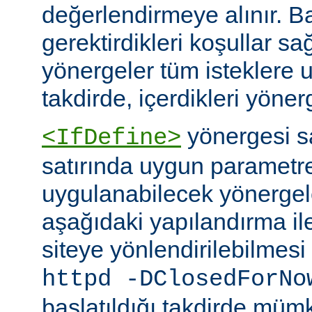
değerlendirmeye alınır. B
gerektirdikleri koşullar sa
yönergeler tüm isteklere u
takdirde, içerdikleri yönerg
yönergesi 
<IfDefine>
satırında uygun parametr
uygulanabilecek yönergeler
aşağıdaki yapılandırma ile
siteye yönlendirilebilmes
httpd -DClosedForNo
başlatıldığı takdirde müm