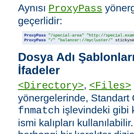
Aynısı
yönerge
ProxyPass
geçerlidir:
ProxyPass
"/special-area"
"http://special.exa
ProxyPass
"/"
"balancer://mycluster/"
 stickys
Dosya Adı Şablonları
İfadeler
,
<Directory>
<Files>
yönergelerinde, Standart
işlevindeki gibi
fnmatch
ismi kalıpları kullanılabilir