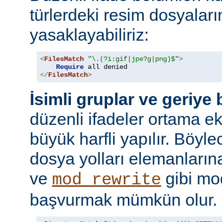
türlerdeki resim dosyaları
yasaklayabiliriz:
<
FilesMatch
"\.(?i:gif|jpe?g|png)$"
>
Require
</
FilesMatch
>
İsimli gruplar ve geriye
düzenli ifadeler ortama ekl
büyük harfli yapılır. Böyl
dosya yolları elemanları
ve
gibi mo
mod_rewrite
başvurmak mümkün olur.