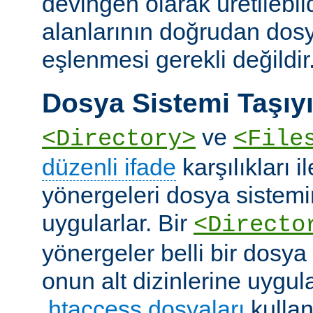
devingen olarak üretilebil
alanlarının doğrudan dos
eşlenmesi gerekli değildir
Dosya Sistemi Taşıyı
ve
<Directory>
<File
düzenli ifade
karşılıkları i
yönergeleri dosya sistemi
uygularlar. Bir
<Directo
yönergeler belli bir dosya
onun alt dizinlerine uygula
.htaccess dosyaları
kullan