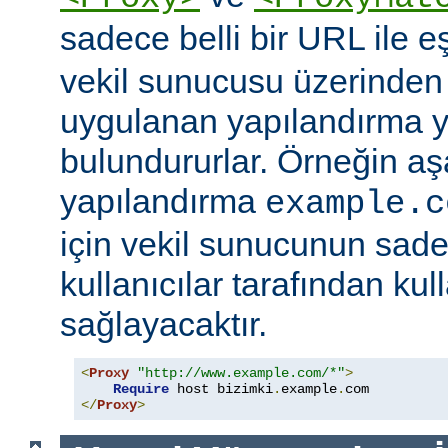
sadece belli bir URL ile 
vekil sunucusu üzerinden e
uygulanan yapılandırma y
bulundururlar. Örneğin aş
yapılandırma
example.c
için vekil sunucunun sad
kullanıcılar tarafından kul
sağlayacaktır.
<
Proxy
"http://www.example.com/*"
>
Require
 host bizimki
.
example
.
</
Proxy
>