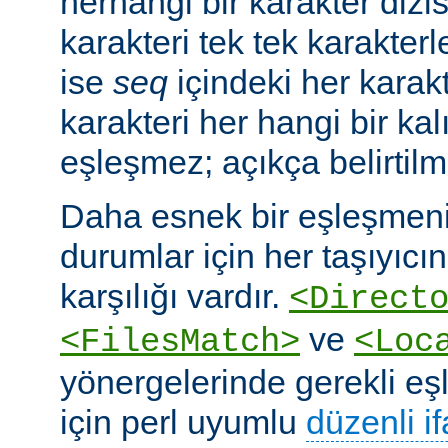
herhangi bir karakter dizis
karakteri tek tek karakterle
ise
seq
içindeki her karakte
karakteri her hangi bir kalı
eşleşmez; açıkça belirtilm
Daha esnek bir eşleşmeni
durumlar için her taşıyıcın
karşılığı vardır.
<Direct
ve
<FilesMatch>
<Loc
yönergelerinde gerekli e
için perl uyumlu
düzenli i