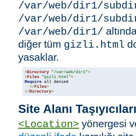
/var/web/dir1/subdi
/var/web/dir1/subdi
altınd
/var/web/dir1/
diğer tüm
do
gizli.html
yasaklar.
<
Directory
"/var/web/dir1"
>
<
Files
"gizli.html"
>
Require
 all denied

</
Files
>
</
Directory
>
Site Alanı Taşıyıcılar
yönergesi v
<Location>