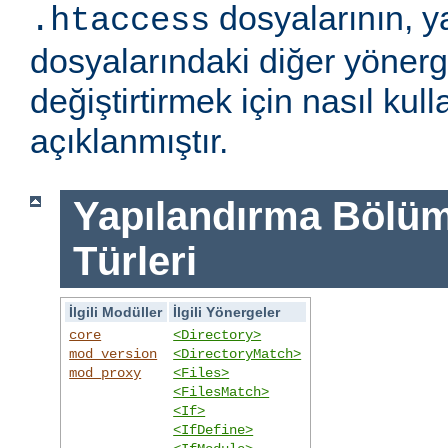
dosyalarının, y
.htaccess
dosyalarındaki diğer yönerge
değiştirtirmek için nasıl kull
açıklanmıştır.
Yapılandırma Bölümü
Türleri
İlgili Modüller
İlgili Yönergeler
core
<Directory>
mod_version
<DirectoryMatch>
mod_proxy
<Files>
<FilesMatch>
<If>
<IfDefine>