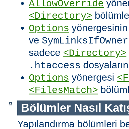
yöner
AllowOverride
bölümler
<Directory>
yönergesini
Options
ve
SymLinksIfOwner
sadece
<Directory>
dosyalarınd
.htaccess
yönergesi
Options
<F
bölüml
<FilesMatch>
Bölümler Nasıl Katışt
Yapılandırma bölümleri bell