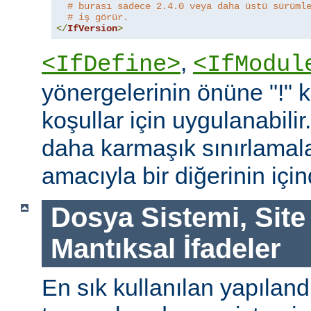
# burası sadece 2.4.0 veya daha üstü sürüml
# iş görür.
</
IfVersion
>
,
<IfDefine>
<IfModul
yönergelerinin önüne "!"
koşullar için uygulanabilir
daha karmaşık sınırlamal
amacıyla bir diğerinin içind
Dosya Sistemi, Site
Mantıksal İfadeler
En sık kullanılan yapılan