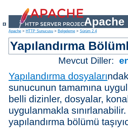
Apache 
Apache
>
HTTP Sunucusu
>
Belgeleme
>
Sürüm 2.4
Yapılandırma Bölüml
Mevcut Diller:
e
Yapılandırma dosyaları
ndak
sunucunun tamamına uygul
belli dizinler, dosyalar, ko
uygulanmakla sınırlanabilir
yapılandırma bölümü taşıyıc