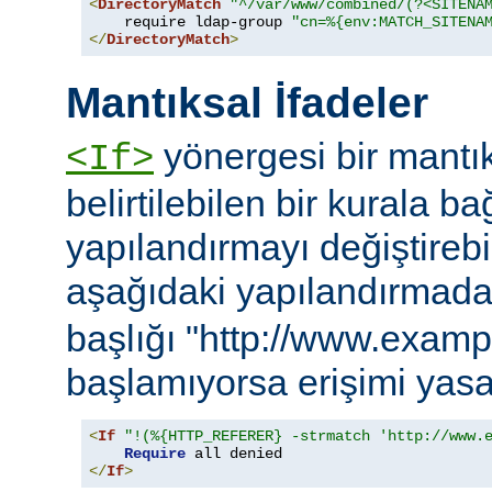
<
DirectoryMatch
"^/var/www/combined/(?<SITENA
    require ldap-group 
"cn=%{env:MATCH_SITENA
</
DirectoryMatch
>
Mantıksal İfadeler
yönergesi bir mantık
<If>
belirtilebilen bir kurala ba
yapılandırmayı değiştirebil
aşağıdaki yapılandırmad
başlığı "http://www.examp
başlamıyorsa erişimi yasa
<
If
"!(%{HTTP_REFERER} -strmatch 'http://www.
Require
</
If
>