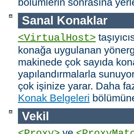
bölümlerin sonrasına yerleş
Sanal Konaklar
taşıyıcıs
<VirtualHost>
konağa uygulanan yönerge
makinede çok sayıda konağ
yapılandırmalarla sunuyor
çok işinize yarar. Daha faz
Konak Belgeleri
bölümüne
Vekil
ve
<Proxy>
<ProxyMat