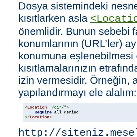
Dosya sistemindeki nesne
kısıtlarken asla
<Locati
önemlidir. Bunun sebebi fa
konumlarının (URL’ler) ay
konumuna eşlenebilmesi d
kısıtlamalarınızın etrafın
izin vermesidir. Örneğin, 
yapılandırmayı ele alalım:
<
Location
"/dir/"
>
Require
</
Location
>
http://siteniz.mese