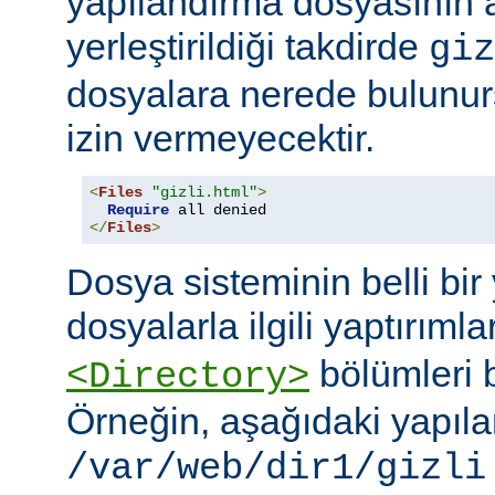
yapılandırma dosyasının
yerleştirildiği takdirde
giz
dosyalara nerede bulunur
izin vermeyecektir.
<
Files
"gizli.html"
>
Require
</
Files
>
Dosya sisteminin belli bir 
dosyalarla ilgili yaptırımla
bölümleri bi
<Directory>
Örneğin, aşağıdaki yapıl
/var/web/dir1/gizli