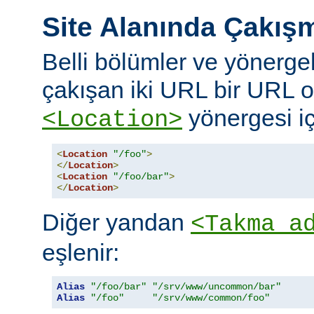
Site Alanında Çakış
Belli bölümler ve yönergel
çakışan iki URL bir URL ol
yönergesi iç
<Location>
<
Location
"/foo"
>
</
Location
>
<
Location
"/foo/bar"
>
</
Location
>
Diğer yandan
<Takma a
eşlenir:
Alias
"/foo/bar"
"/srv/www/uncommon/bar"
Alias
"/foo"
"/srv/www/common/foo"