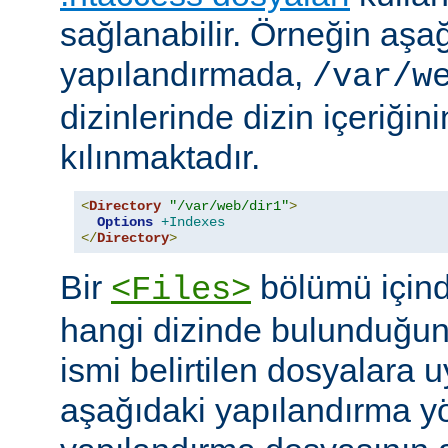
sağlanabilir. Örneğin aşa
yapılandırmada,
/var/w
dizinlerinde dizin içeriğin
kılınmaktadır.
<
Directory
"/var/web/dir1"
>
Options
+Indexes
</
Directory
>
Bir
bölümü içind
<Files>
hangi dizinde bulunduğun
ismi belirtilen dosyalara 
aşağıdaki yapılandırma y