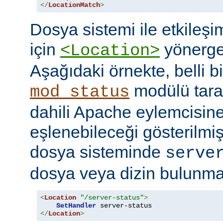
</
LocationMatch
>
Dosya sistemi ile etkileş
için
yönerges
<Location>
Aşağıdaki örnekte, belli b
modülü tara
mod_status
dahili Apache eylemcisine
eşlenebileceği gösterilmişt
dosya sisteminde
serve
dosya veya dizin bulunması
<
Location
"/server-status"
>
SetHandler
</
Location
>