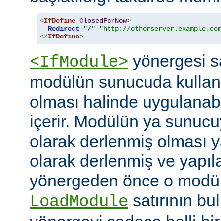
<
IfDefine
ClosedForNow
>
Redirect
"/"
"http://otherserver.example.co
</
IfDefine
>
yönergesi sa
<IfModule>
modülün sunucuda kullanı
olması halinde uygulanab
içerir. Modülün ya sunucuy
olarak derlenmiş olması 
olarak derlenmiş ve yapı
yönergeden önce o modüle 
satırının bu
LoadModule