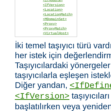
<IfModule>
<IfVersion>
<Location>
<LocationMatch>
<MDomainSet>
<Proxy>
<ProxyMatch>
<VirtualHost>
İki temel taşıyıcı türü vard
her istek için değerlendirm
Taşıyıcılardaki yönergele
taşıyıcılarla eşleşen istekl
Diğer yandan,
<IfDefin
taşıyıcıla
<IfVersion>
başlatılırken veya yeniden