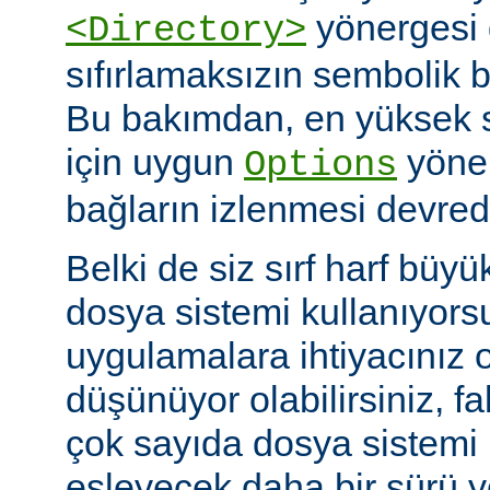
yönergesi 
<Directory>
sıfırlamaksızın sembolik ba
Bu bakımdan, en yüksek 
için uygun
yöner
Options
bağların izlenmesi devredış
Belki de siz sırf harf büyü
dosya sistemi kullanıyors
uygulamalara ihtiyacınız 
düşünüyor olabilirsiniz, fa
çok sayıda dosya sistem
eşleyecek daha bir sürü 