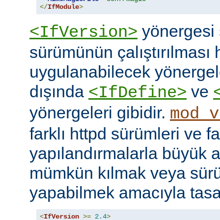
</
IfModule
>
yönergesi 
<IfVersion>
sürümünün çalıştırılması 
uygulanabilecek yönergele
dışında
ve
<IfDefine>
yönergeleri gibidir.
mod_v
farklı httpd sürümleri ve fa
yapılandırmalarla büyük a
mümkün kılmak veya sür
yapabilmek amacıyla tasar
<
IfVersion
>=
2.4
>