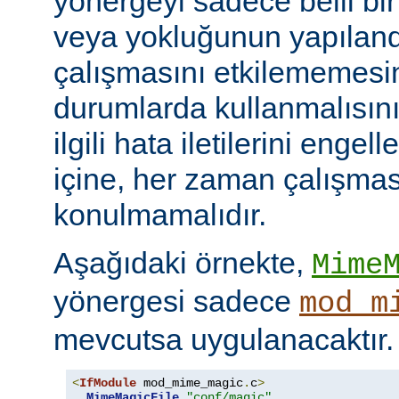
yönergeyi sadece belli bi
veya yokluğunun yapılan
çalışmasını etkilememesini
durumlarda kullanmalısını
ilgili hata iletilerini engel
içine, her zaman çalışmas
konulmamalıdır.
Aşağıdaki örnekte,
Mime
yönergesi sadece
mod_m
mevcutsa uygulanacaktır.
<
IfModule
 mod_mime_magic
.
c
>
MimeMagicFile
"conf/magic"