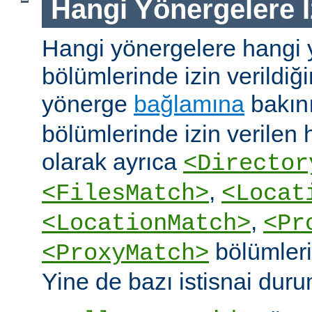
Hangi Yönergelere İ
Hangi yönergelere hangi 
bölümlerinde izin verildiğ
yönerge
bağlamına
bakın
bölümlerinde izin verilen
olarak ayrıca
<Director
,
<FilesMatch>
<Locat
,
<LocationMatch>
<Pr
bölümlerin
<ProxyMatch>
Yine de bazı istisnai duru