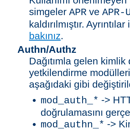
simgeler
ve
APR
APR-
kaldırılmıştır. Ayrıntılar 
bakınız
.
Authn/Authz
Dağıtımla gelen kimlik
yetkilendirme modülleri
aşağıdaki gibi değiştiril
-> HTT
mod_auth_*
doğrulamasını gerçek
-> Ki
mod_authn_*