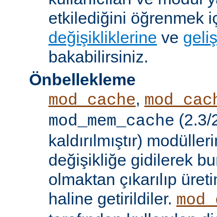
etkilediğini öğrenmek i
değişikliklerine
ve
geliş
bakabilirsiniz.
Önbellekleme
,
mod_cache
mod_cac
(2.3/
mod_mem_cache
kaldırılmıştır) modülle
değişikliğe gidilerek b
olmaktan çıkarılıp üret
haline getirildiler.
mod_