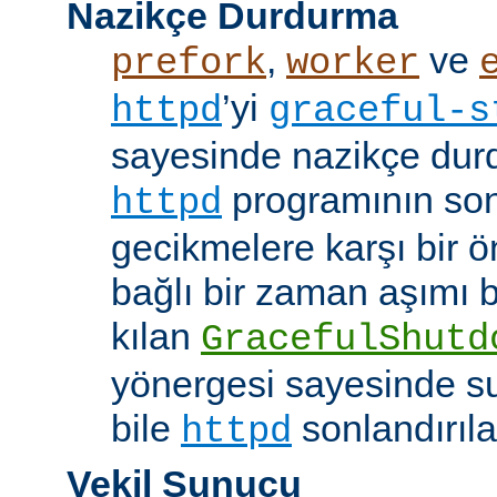
Nazikçe Durdurma
,
ve
prefork
worker
’yi
httpd
graceful-s
sayesinde nazikçe durd
programının son
httpd
gecikmelere karşı bir ö
bağlı bir zaman aşımı
kılan
GracefulShutd
yönergesi sayesinde s
bile
sonlandırıla
httpd
Vekil Sunucu