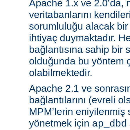
Apache 1.x ve 2.0’da, 
veritabanlarını kendiler
sorumluluğu alacak bir
ihtiyaç duymaktadır. He
bağlantısına sahip bir
olduğunda bu yöntem ç
olabilmektedir.
Apache 2.1 ve sonrasın
bağlantılarını (evreli o
MPM’lerin eniyilenmiş st
yönetmek için
ap_dbd