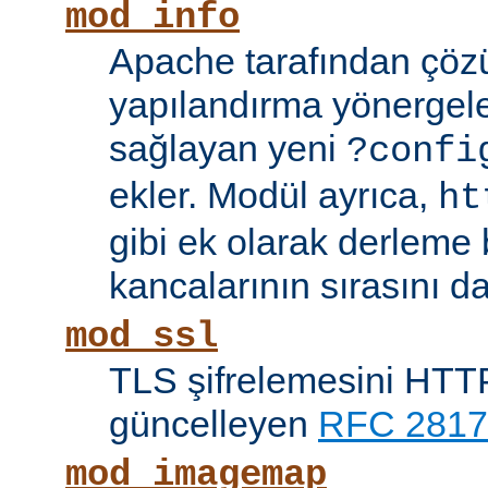
mod_info
Apache tarafından çöz
yapılandırma yönergele
sağlayan yeni
?confi
ekler. Modül ayrıca,
ht
gibi ek olarak derleme b
kancalarının sırasını da
mod_ssl
TLS şifrelemesini HTTP
güncelleyen
RFC 2817
mod_imagemap