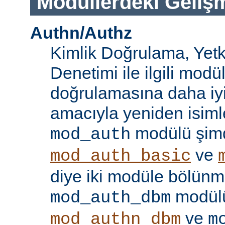
Modüllerdeki Geliş
Authn/Authz
Kimlik Doğrulama, Yetk
Denetimi ile ilgili modül
doğrulamasına daha iy
amacıyla yeniden isimle
modülü şim
mod_auth
ve
mod_auth_basic
diye iki modüle bölünmü
modülü
mod_auth_dbm
ve
mod_authn_dbm
m