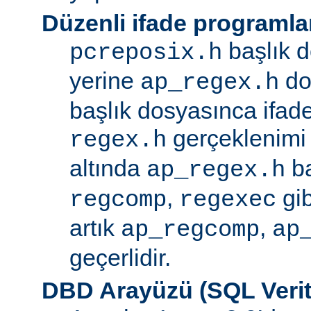
Düzenli ifade programla
başlık d
pcreposix.h
yerine
dos
ap_regex.h
başlık dosyasınca ifa
gerçeklenimi
regex.h
altında
ba
ap_regex.h
,
gib
regcomp
regexec
artık
,
ap_regcomp
ap
geçerlidir.
DBD Arayüzü (SQL Verit