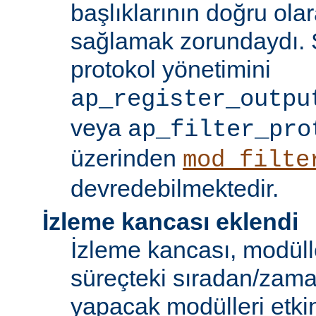
başlıklarının doğru olar
sağlamak zorundaydı. S
protokol yönetimini
ap_register_outpu
veya
ap_filter_pro
üzerinden
mod_filte
devredebilmektedir.
İzleme kancası eklendi
İzleme kancası, modüll
süreçteki sıradan/zama
yapacak modülleri etkinl