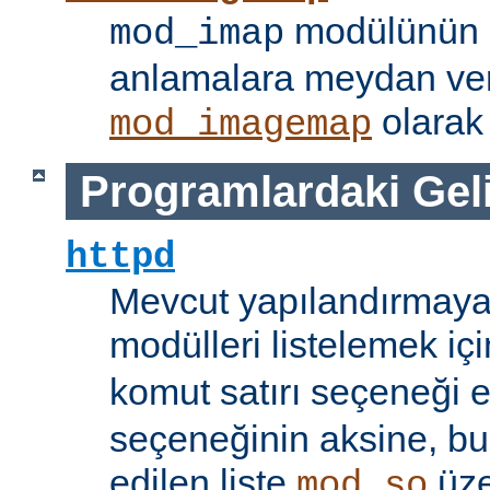
modülünün i
mod_imap
anlamalara meydan ve
olarak 
mod_imagemap
Programlardaki Gel
httpd
Mevcut yapılandırmaya
modülleri listelemek iç
komut satırı seçeneği 
seçeneğinin aksine, bu
edilen liste
üze
mod_so