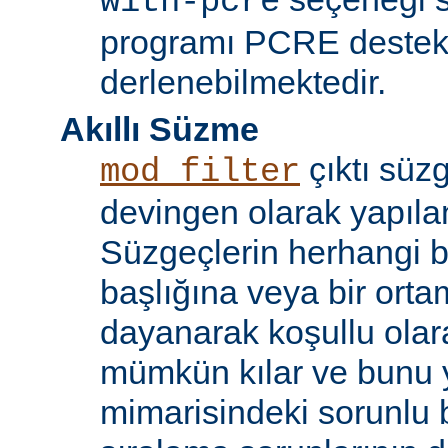
with-pcre
programı PCRE destekl
derlenebilmektedir.
Akıllı Süzme
çıktı süzg
mod_filter
devingen olarak yapılan
Süzgeçlerin herhangi bi
başlığına veya bir ort
dayanarak koşullu olara
mümkün kılar ve bunu 
mimarisindeki sorunlu b