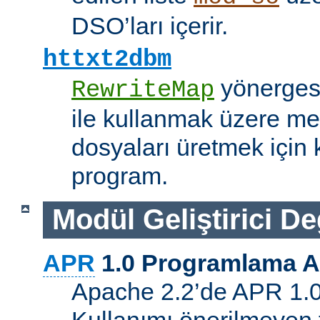
DSO’ları içerir.
httxt2dbm
yönerge
RewriteMap
ile kullanmak üzere me
dosyaları üretmek için k
program.
Modül Geliştirici Değ
APR
1.0 Programlama A
Apache 2.2’de APR 1.0 A
Kullanımı önerilmeyen 