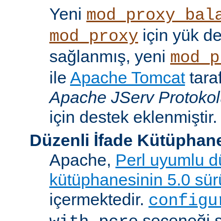
Yeni
mod_proxy_bal
için yük d
mod_proxy
sağlanmış, yeni
mod_p
ile
Apache Tomcat
tara
Apache JServ Protoko
için destek eklenmiştir.
Düzenli İfade Kütüphan
Apache,
Perl uyumlu dü
kütüphanesinin 5.0 sü
içermektedir.
configu
seçeneği 