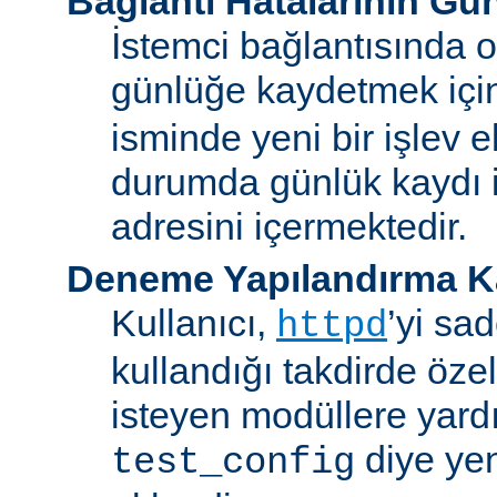
Bağlantı Hatalarının Gü
İstemci bağlantısında o
günlüğe kaydetmek iç
isminde yeni bir işlev e
durumda günlük kaydı i
adresini içermektedir.
Deneme Yapılandırma K
Kullanıcı,
’yi sa
httpd
kullandığı takdirde özel
isteyen modüllere yard
diye yen
test_config