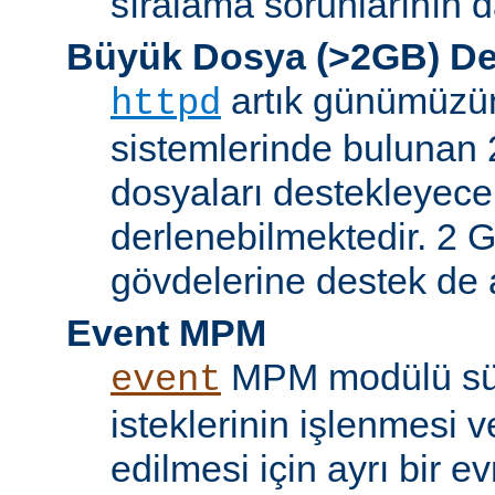
sıralama sorunlarının d
Büyük Dosya (>2GB) De
artık günümüzün 
httpd
sistemlerinde bulunan 
dosyaları destekleyece
derlenebilmektedir. 2 GB
gövdelerine destek de a
Event MPM
MPM modülü sür
event
isteklerinin işlenmesi v
edilmesi için ayrı bir ev