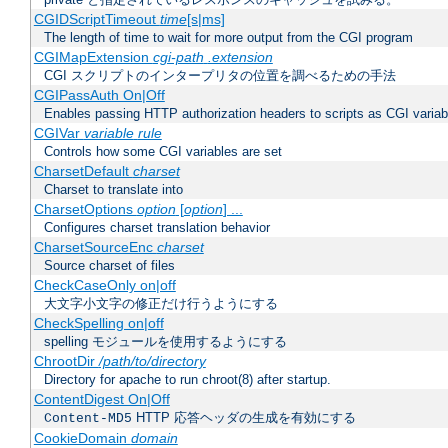
CGIDScriptTimeout
time
[s|ms]
The length of time to wait for more output from the CGI program
CGIMapExtension
cgi-path
.extension
CGI スクリプトのインタープリタの位置を調べるための手法
CGIPassAuth On|Off
Enables passing HTTP authorization headers to scripts as CGI variab
CGIVar
variable
rule
Controls how some CGI variables are set
CharsetDefault
charset
Charset to translate into
CharsetOptions
option
[
option
] ...
Configures charset translation behavior
CharsetSourceEnc
charset
Source charset of files
CheckCaseOnly on|off
大文字小文字の修正だけ行うようにする
CheckSpelling on|off
spelling モジュールを使用するようにする
ChrootDir
/path/to/directory
Directory for apache to run chroot(8) after startup.
ContentDigest On|Off
HTTP 応答ヘッダの生成を有効にする
Content-MD5
CookieDomain
domain