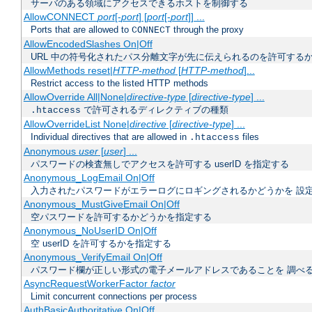
サーバのある領域にアクセスできるホストを制御する
AllowCONNECT
port
[-
port
] [
port
[-
port
]] ...
Ports that are allowed to
through the proxy
CONNECT
AllowEncodedSlashes On|Off
URL 中の符号化されたパス分離文字が先に伝えられるのを許可するか
AllowMethods reset|
HTTP-method
[
HTTP-method
]...
Restrict access to the listed HTTP methods
AllowOverride All|None|
directive-type
[
directive-type
] ...
で許可されるディレクティブの種類
.htaccess
AllowOverrideList None|
directive
[
directive-type
] ...
Individual directives that are allowed in
files
.htaccess
Anonymous
user
[
user
] ...
パスワードの検査無しでアクセスを許可する userID を指定する
Anonymous_LogEmail On|Off
入力されたパスワードがエラーログにロギングされるかどうかを 設
Anonymous_MustGiveEmail On|Off
空パスワードを許可するかどうかを指定する
Anonymous_NoUserID On|Off
空 userID を許可するかを指定する
Anonymous_VerifyEmail On|Off
パスワード欄が正しい形式の電子メールアドレスであることを 調べ
AsyncRequestWorkerFactor
factor
Limit concurrent connections per process
AuthBasicAuthoritative On|Off