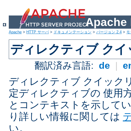
Apach
Apache
>
HTTP サーバ
>
ドキュメンテーション
>
バージョン 2.4
>
モ
ディレクティブ ク
翻訳済み言語:
de
|
e
ディレクティブ クイックリフ
定ディレクティブの 使用
とコンテキストを示してい
り詳しい情報に関しては
い。