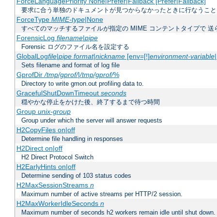
ForceLanguagePriority None|Prefer|Fallback [Prefer|Fallback]
要求に合う単独のドキュメントが見つからなかったときに行なうこと
ForceType
MIME-type
|None
すべてのマッチするファイルが指定の MIME コンテントタイプで 
ForensicLog
filename
|
pipe
Forensic ログのファイル名を設定する
GlobalLog
file
|
pipe
format
|
nickname
[env=[!]
environment-variable
Sets filename and format of log file
GprofDir
/tmp/gprof/
|
/tmp/gprof/
%
Directory to write gmon.out profiling data to.
GracefulShutDownTimeout
seconds
穏やかな停止をかけた後、終了するまで待つ時間
Group
unix-group
Group under which the server will answer requests
H2CopyFiles on|off
Determine file handling in responses
H2Direct on|off
H2 Direct Protocol Switch
H2EarlyHints on|off
Determine sending of 103 status codes
H2MaxSessionStreams
n
Maximum number of active streams per HTTP/2 session.
H2MaxWorkerIdleSeconds
n
Maximum number of seconds h2 workers remain idle until shut down.