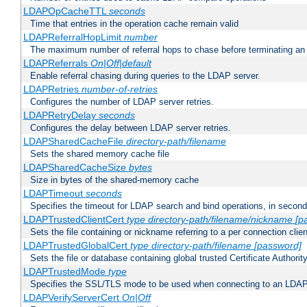
LDAPOpCacheTTL
seconds
Time that entries in the operation cache remain valid
LDAPReferralHopLimit
number
The maximum number of referral hops to chase before terminating a
LDAPReferrals
On|Off|default
Enable referral chasing during queries to the LDAP server.
LDAPRetries
number-of-retries
Configures the number of LDAP server retries.
LDAPRetryDelay
seconds
Configures the delay between LDAP server retries.
LDAPSharedCacheFile
directory-path/filename
Sets the shared memory cache file
LDAPSharedCacheSize
bytes
Size in bytes of the shared-memory cache
LDAPTimeout
seconds
Specifies the timeout for LDAP search and bind operations, in secon
LDAPTrustedClientCert
type
directory-path/filename/nickname
[p
Sets the file containing or nickname referring to a per connection clien
LDAPTrustedGlobalCert
type
directory-path/filename
[password]
Sets the file or database containing global trusted Certificate Authority 
LDAPTrustedMode
type
Specifies the SSL/TLS mode to be used when connecting to an LDAP
LDAPVerifyServerCert
On|Off