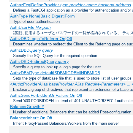
AuthnzFcgiDefineProvider
type
provider-name
backend-address
Defines a FastCGI application as a provider for authentication and/or 
AuthType None|Basic|Digest|Form
Type of user authentication
AuthUserFile
file-path
認証に使用するユーザとパスワードの一覧が格納されている、 テキ
AuthzDBDLoginToReferer On|Off
Determines whether to redirect the Client to the Referring page on succ
AuthzDBDQuery
query
Specify the SQL Query for the required operation
AuthzDBDRedirectQuery
query
Specify a query to look up a login page for the user
AuthzDBMType default|SDBM|GDBM|NDBM|DB
Sets the type of database file that is used to store list of user groups
<AuthzProviderAlias
baseProvider Alias Require-Parameters
> ...
Enclose a group of directives that represent an extension of a base au
AuthzSendForbiddenOnFailure On|Off
Send '403 FORBIDDEN' instead of '401 UNAUTHORIZED' if authenticat
BalancerGrowth
#
Number of additional Balancers that can be added Post-configuration
BalancerInherit On|Off
Inherit ProxyPassed Balancers/Workers from the main server