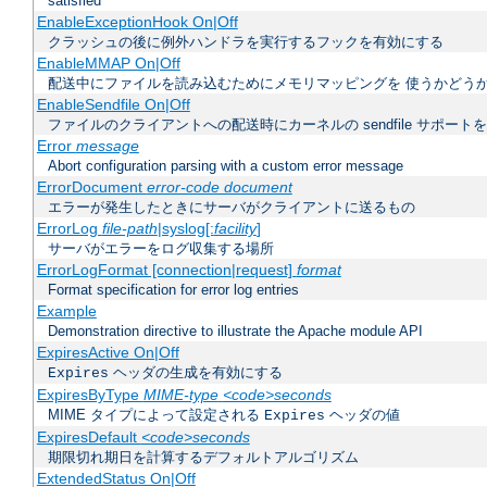
satisfied
EnableExceptionHook On|Off
クラッシュの後に例外ハンドラを実行するフックを有効にする
EnableMMAP On|Off
配送中にファイルを読み込むためにメモリマッピングを 使うかどう
EnableSendfile On|Off
ファイルのクライアントへの配送時にカーネルの sendfile サポート
Error
message
Abort configuration parsing with a custom error message
ErrorDocument
error-code document
エラーが発生したときにサーバがクライアントに送るもの
ErrorLog
file-path
|syslog[:
facility
]
サーバがエラーをログ収集する場所
ErrorLogFormat [connection|request]
format
Format specification for error log entries
Example
Demonstration directive to illustrate the Apache module API
ExpiresActive On|Off
ヘッダの生成を有効にする
Expires
ExpiresByType
MIME-type
<code>seconds
MIME タイプによって設定される
ヘッダの値
Expires
ExpiresDefault
<code>seconds
期限切れ期日を計算するデフォルトアルゴリズム
ExtendedStatus On|Off