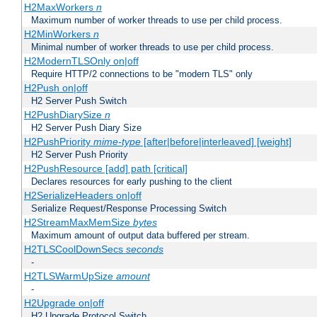
H2MaxWorkers
n
Maximum number of worker threads to use per child process.
H2MinWorkers
n
Minimal number of worker threads to use per child process.
H2ModernTLSOnly on|off
Require HTTP/2 connections to be "modern TLS" only
H2Push on|off
H2 Server Push Switch
H2PushDiarySize
n
H2 Server Push Diary Size
H2PushPriority
mime-type
[after|before|interleaved] [weight]
H2 Server Push Priority
H2PushResource [add] path [critical]
Declares resources for early pushing to the client
H2SerializeHeaders on|off
Serialize Request/Response Processing Switch
H2StreamMaxMemSize
bytes
Maximum amount of output data buffered per stream.
H2TLSCoolDownSecs
seconds
-
H2TLSWarmUpSize
amount
-
H2Upgrade on|off
H2 Upgrade Protocol Switch