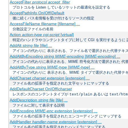
AcceptFilter
protocol
accept_filter
プロトコルを Listen しているソケットの最適化を設定する
AcceptPathInfo On|Off|Default
後に続くパス名情報を受け付けるリソースの指定
AccessFileName
filename
[
filename
] ...
分散設定ファイルの名前
Action
action-type
cgi-script
[virtual]
特定のハンドラやコンテントタイプに対して CGI を実行するように 
AddAlt
string
file
[
file
] ...
アイコンの代わりに 表示される、ファイル名で選択された代替テキ
AddAltByEncoding
string
MIME-encoding
[
MIME-encoding
] ...
アイコンの代わりに表示される、MIME 符号化方法で選択された 代
AddAltByType
string
MIME-type
[
MIME-type
] ...
アイコンの代わりに 表示される、MIME タイプで選択された代替テ
AddCharset
charset
extension
[
extension
] ...
ファイル名の拡張子を指定された文字セットにマップする
AddDefaultCharset On|Off|
charset
レスポンスのコンテントタイプが
あるいは
text/plain
text/htm
AddDescription
string
file
[
file
] ...
ファイルに対して表示する説明
AddEncoding
MIME-enc
extension
[
extension
] ...
ファイル名の拡張子を指定されたエンコーディング にマップする
AddHandler
handler-name
extension
[
extension
] ...
ファイル名の拡張子を指定されたハンドラにマップする