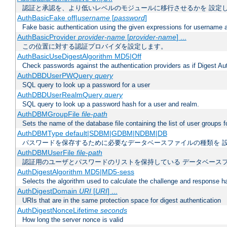
認証と承認を、より低いレベルのモジュールに移行させるかを 設定
AuthBasicFake off|
username
[
password
]
Fake basic authentication using the given expressions for username
AuthBasicProvider
provider-name
[
provider-name
] ...
この位置に対する認証プロバイダを設定します。
AuthBasicUseDigestAlgorithm MD5|Off
Check passwords against the authentication providers as if Digest Aut
AuthDBDUserPWQuery
query
SQL query to look up a password for a user
AuthDBDUserRealmQuery
query
SQL query to look up a password hash for a user and realm.
AuthDBMGroupFile
file-path
Sets the name of the database file containing the list of user groups f
AuthDBMType default|SDBM|GDBM|NDBM|DB
パスワードを保存するために必要なデータベースファイルの種類を 
AuthDBMUserFile
file-path
認証用のユーザとパスワードのリストを保持している データベース
AuthDigestAlgorithm MD5|MD5-sess
Selects the algorithm used to calculate the challenge and response ha
AuthDigestDomain
URI
[
URI
] ...
URIs that are in the same protection space for digest authentication
AuthDigestNonceLifetime
seconds
How long the server nonce is valid