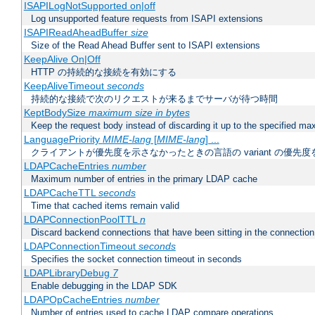
ISAPILogNotSupported on|off
Log unsupported feature requests from ISAPI extensions
ISAPIReadAheadBuffer
size
Size of the Read Ahead Buffer sent to ISAPI extensions
KeepAlive On|Off
HTTP の持続的な接続を有効にする
KeepAliveTimeout
seconds
持続的な接続で次のリクエストが来るまでサーバが待つ時間
KeptBodySize
maximum size in bytes
Keep the request body instead of discarding it up to the specified ma
LanguagePriority
MIME-lang
[
MIME-lang
] ...
クライアントが優先度を示さなかったときの言語の variant の優先度
LDAPCacheEntries
number
Maximum number of entries in the primary LDAP cache
LDAPCacheTTL
seconds
Time that cached items remain valid
LDAPConnectionPoolTTL
n
Discard backend connections that have been sitting in the connection
LDAPConnectionTimeout
seconds
Specifies the socket connection timeout in seconds
LDAPLibraryDebug
7
Enable debugging in the LDAP SDK
LDAPOpCacheEntries
number
Number of entries used to cache LDAP compare operations