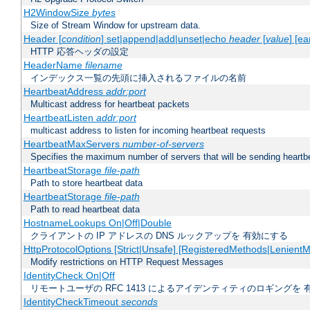
H2WindowSize
bytes
Size of Stream Window for upstream data.
Header [
condition
] set|append|add|unset|echo
header
[
value
] [ea
HTTP 応答ヘッダの設定
HeaderName
filename
インデックス一覧の先頭に挿入されるファイルの名前
HeartbeatAddress
addr:port
Multicast address for heartbeat packets
HeartbeatListen
addr:port
multicast address to listen for incoming heartbeat requests
HeartbeatMaxServers
number-of-servers
Specifies the maximum number of servers that will be sending heartbe
HeartbeatStorage
file-path
Path to store heartbeat data
HeartbeatStorage
file-path
Path to read heartbeat data
HostnameLookups On|Off|Double
クライアントの IP アドレスの DNS ルックアップを 有効にする
HttpProtocolOptions [Strict|Unsafe] [RegisteredMethods|LenientM
Modify restrictions on HTTP Request Messages
IdentityCheck On|Off
リモートユーザの RFC 1413 によるアイデンティティのロギングを 
IdentityCheckTimeout
seconds