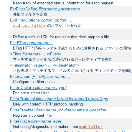
Keep track of extended status information for each request
ExtFilterDefine
filtername
parameters
外部フィルタを定義
ExtFilterOptions
option
[
option
] ...
のオプションを設定
mod_ext_filter
Define a default URL for requests that don't map to a file
FileETag
component
...
ETag HTTP 応答ヘッダを作成するために使用される ファイルの属性
<Files
filename
> ... </Files>
マッチするファイル名に適用されるディレクティブを囲む
<FilesMatch
regex
> ... </FilesMatch>
正規表現にマッチするファイル名に適用される ディレクティブを囲
FilterChain [+=-@!]
filter-name
...
Configure the filter chain
FilterDeclare
filter-name
[type]
Declare a smart filter
FilterProtocol
filter-name
[
provider-name
]
proto-flags
Deal with correct HTTP protocol handling
FilterProvider
filter-name
provider-name
expression
Register a content filter
FilterTrace
filter-name
level
Get debug/diagnostic information from
mod_filter