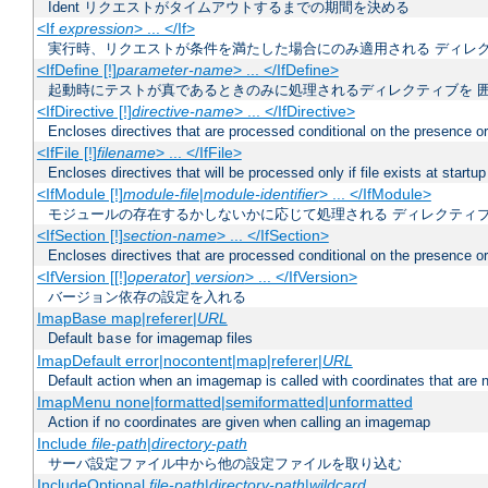
Ident リクエストがタイムアウトするまでの期間を決める
<If
expression
> ... </If>
実行時、リクエストが条件を満たした場合にのみ適用される ディレ
<IfDefine [!]
parameter-name
> ... </IfDefine>
起動時にテストが真であるときのみに処理されるディレクティブを 
<IfDirective [!]
directive-name
> ... </IfDirective>
Encloses directives that are processed conditional on the presence or
<IfFile [!]
filename
> ... </IfFile>
Encloses directives that will be processed only if file exists at startup
<IfModule [!]
module-file
|
module-identifier
> ... </IfModule>
モジュールの存在するかしないかに応じて処理される ディレクティ
<IfSection [!]
section-name
> ... </IfSection>
Encloses directives that are processed conditional on the presence or
<IfVersion [[!]
operator
]
version
> ... </IfVersion>
バージョン依存の設定を入れる
ImapBase map|referer|
URL
Default
for imagemap files
base
ImapDefault error|nocontent|map|referer|
URL
Default action when an imagemap is called with coordinates that are n
ImapMenu none|formatted|semiformatted|unformatted
Action if no coordinates are given when calling an imagemap
Include
file-path
|
directory-path
サーバ設定ファイル中から他の設定ファイルを取り込む
IncludeOptional
file-path
|
directory-path
|
wildcard