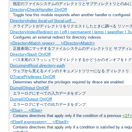
指定のファイルシステムのディレクトリとサブディレクトリとのみに
DirectoryCheckHandler On|Off
Toggle how this module responds when another handler is configured
DirectoryIndex
local-url
[
local-url
] ...
クライアントがディレクトリをリクエストしたときに調べる リソー
DirectoryIndexRedirect on | off | permanent | temp | seeother |
3x
Configures an external redirect for directory indexes.
<DirectoryMatch
regex
> ... </DirectoryMatch>
正規表現にマッチするファイルシステムのディレクトリと サブディ
DirectorySlash On|Off
パス末尾のスラッシュでリダイレクトするかどうかのオンオフをトグ
DocumentRoot
directory-path
ウェブから見えるメインのドキュメントツリーになる ディレクトリ
DTracePrivileges On|Off
Determines whether the privileges required by dtrace are enabled.
DumpIOInput On|Off
エラーログにすべての入力データをダンプ
DumpIOOutput On|Off
エラーログにすべての出力データをダンプ
<Else> ... </Else>
Contains directives that apply only if the condition of a previous
<If>
<ElseIf
expression
> ... </ElseIf>
Contains directives that apply only if a condition is satisfied by a req