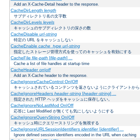
Add an X-Cache-Detail header to the response.
CacheDirLength
length
サブディレクトリ名の文字数
CacheDirLevels
levels
キャッシュのサブディレクトリの深さの数
CacheDisable
url-string
特定の URL をキャッシュしない
CacheEnable
cache_type
url-string
指定したストレージ管理方式を使ってのキャッシュを有効にする
CacheFile
file-path
[
file-path
] ...
Cache a list of file handles at startup time
CacheHeader
on|off
Add an X-Cache header to the response.
CacheIgnoreCacheControl On|Off
キャッシュされているコンテンツを返さないようにクライアントから
CacheIgnoreHeaders
header-string
[
header-string
] ...
指定された HTTP ヘッダをキャッシュに保存しない。
CacheIgnoreNoLastMod On|Off
応答に Last Modified が無くても気にしないようにする
CacheIgnoreQueryString On|Off
キャッシュ時にクエリーストリングを無視する
CacheIgnoreURLSessionIdentifiers
identifier
[
identifier
] ...
Ignore defined session identifiers encoded in the URL when caching