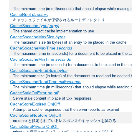
The minimum time (in milliseconds) that should elapse while reading 
CacheRoot
directory
キャッシュファイルが保管されるルートディレクトリ
CacheSocache
type[:args]
The shared object cache implementation to use
CacheSocacheMaxSize
bytes
The maximum size (in bytes) of an entry to be placed in the cache
CacheSocacheMaxTime
seconds
The maximum time (in seconds) for a document to be placed in the c
CacheSocacheMinTime
seconds
The minimum time (in seconds) for a document to be placed in the c
CacheSocacheReadSize
bytes
The minimum size (in bytes) of the document to read and be cached 
CacheSocacheReadTime
milliseconds
The minimum time (in milliseconds) that should elapse while reading 
CacheStaleOnError
on|off
Serve stale content in place of 5xx responses.
CacheStoreExpired On|Off
Attempt to cache responses that the server reports as expired
CacheStoreNoStore On|Off
no-store と指定されているレスポンスのキャッシュを試みる。
CacheStorePrivate On|Off
private と指定されているレスポンスのキャッシュを試みる。