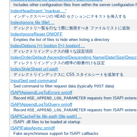
Includes other configuration files from within the server configuration f
IndexHeadInsert
"markup ..."
インデックスページの HEAD セクションにテキストを挿入する
IndexIgnore
file
[
file
] ...
ディレクトリ一覧を行なう際に無視すべき ファイルリストに追加
IndexIgnoreReset ON|OFF
Empties the list of files to hide when listing a directory
IndexOptions [+|-]
option
[[+|-]
option
] ...
ディレクトリインデックスの様々な設定項目
IndexOrderDefault Ascending|Descending Name|Date|Size|Descri
ディレクトリインデックスの標準の順番付けを設定
IndexStyleSheet
url-path
ディレクトリインデックスに CSS スタイルシートを追加する
InputSed
sed-command
Sed command to filter request data (typically
data)
POST
ISAPIAppendLogToErrors on|off
Record
requests from ISAPI extensio
HSE_APPEND_LOG_PARAMETER
ISAPIAppendLogToQuery on|off
Record
requests from ISAPI extensio
HSE_APPEND_LOG_PARAMETER
ISAPICacheFile
file-path
[
file-path
] ...
ISAPI .dll files to be loaded at startup
ISAPIFakeAsync on|off
Fake asynchronous support for ISAPI callbacks