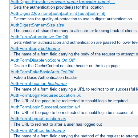
AuthDigestProvider
provider-name
[
provider-name
] ...
Sets the authentication provider(s) for this location
AuthDigestQop none|auth|auth-int [auth|auth-int]
Determines the quality-of-protection to use in digest authentication
AuthDigestShmemSize
size
The amount of shared memory to allocate for keeping track of clients
AuthFormAuthoritative On|Off
Sets whether authorization and authentication are passed to lower le
AuthFormBody
fieldname
The name of a form field carrying the body of the request to attempt 
AuthFormDisableNoStore
On|Off
Disable the CacheControl no-store header on the login page
AuthFormFakeBasicAuth
On|Off
Fake a Basic Authentication header
AuthFormLocation
fieldname
The name of a form field carrying a URL to redirect to on successful l
AuthFormLoginRequiredLocation
url
The URL of the page to be redirected to should login be required
AuthFormLoginSuccessLocation
url
The URL of the page to be redirected to should login be successful
AuthFormLogoutLocation
uri
The URL to redirect to after a user has logged out
AuthFormMethod
fieldname
The name of a form field carrying the method of the request to attemp