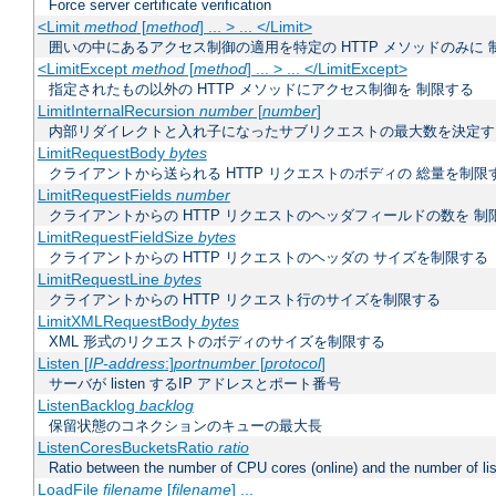
Force server certificate verification
<Limit
method
[
method
] ... > ... </Limit>
囲いの中にあるアクセス制御の適用を特定の HTTP メソッドのみに 
<LimitExcept
method
[
method
] ... > ... </LimitExcept>
指定されたもの以外の HTTP メソッドにアクセス制御を 制限する
LimitInternalRecursion
number
[
number
]
内部リダイレクトと入れ子になったサブリクエストの最大数を決定す
LimitRequestBody
bytes
クライアントから送られる HTTP リクエストのボディの 総量を制限
LimitRequestFields
number
クライアントからの HTTP リクエストのヘッダフィールドの数を 制
LimitRequestFieldSize
bytes
クライアントからの HTTP リクエストのヘッダの サイズを制限する
LimitRequestLine
bytes
クライアントからの HTTP リクエスト行のサイズを制限する
LimitXMLRequestBody
bytes
XML 形式のリクエストのボディのサイズを制限する
Listen [
IP-address
:]
portnumber
[
protocol
]
サーバが listen するIP アドレスとポート番号
ListenBacklog
backlog
保留状態のコネクションのキューの最大長
ListenCoresBucketsRatio
ratio
Ratio between the number of CPU cores (online) and the number of lis
LoadFile
filename
[
filename
] ...