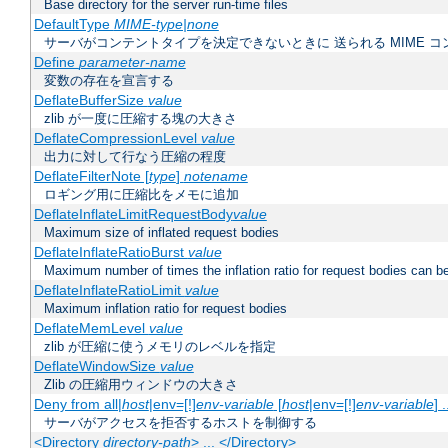
Base directory for the server run-time files
DefaultType
MIME-type|none
サーバがコンテントタイプを決定できないときに 送られる MIME 
Define
parameter-name
変数の存在を宣言する
DeflateBufferSize
value
zlib が一度に圧縮する塊の大きさ
DeflateCompressionLevel
value
出力に対して行なう圧縮の程度
DeflateFilterNote [
type
]
notename
ロギング用に圧縮比をメモに追加
DeflateInflateLimitRequestBody
value
Maximum size of inflated request bodies
DeflateInflateRatioBurst
value
Maximum number of times the inflation ratio for request bodies can b
DeflateInflateRatioLimit
value
Maximum inflation ratio for request bodies
DeflateMemLevel
value
zlib が圧縮に使うメモリのレベルを指定
DeflateWindowSize
value
Zlib の圧縮用ウィンドウの大きさ
Deny from all|
host
|env=[!]
env-variable
[
host
|env=[!]
env-variable
] .
サーバがアクセスを拒否するホストを制御する
<Directory
directory-path
> ... </Directory>