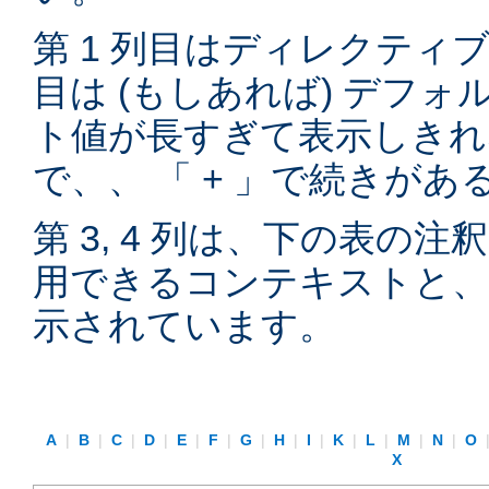
第 1 列目はディレクティブ
目は (もしあれば) デフ
ト値が長すぎて表示しきれ
で、、 「 + 」で続きが
第 3, 4 列は、下の表の
用できるコンテキストと、
示されています。
A
|
B
|
C
|
D
|
E
|
F
|
G
|
H
|
I
|
K
|
L
|
M
|
N
|
O
X