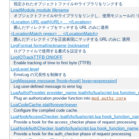
指定されたオブジェクトファイルやライブラリをリンクする
LoadModule
module filename
オブジェクトファイルやライブラリをリンクし、使用モジュールの 
<Location
URL-path
|
URL
> ... </Location>
囲んだディレクティブをマッチする URL のみに適用
<LocationMatch
regex
> ... </LocationMatch>
囲んだディレクティブを正規表現にマッチする URL のみに 適用
LogFormat
format
|
nickname
[
nickname
]
ログファイルで使用する書式を設定する
LogIOTrackTTFB ON|OFF
Enable tracking of time to first byte (TTFB)
LogLevel
level
ErrorLog の冗長性を制御する
LogMessage
message
[hook=
hook
] [expr=
expression
]
Log user-defined message to error log
LuaAuthzProvider provider_name /path/to/lua/script.lua function
Plug an authorization provider function into
mod_authz_core
LuaCodeCache stat|forever|never
Configure the compiled code cache.
LuaHookAccessChecker /path/to/lua/script.lua hook_function_name
Provide a hook for the access_checker phase of request processing
LuaHookAuthChecker /path/to/lua/script.lua hook_function_name [
Provide a hook for the auth_checker phase of request processing