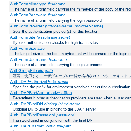
AuthFormMimetype
fieldname
The name of a form field carrying the mimetype of the body of the req
AuthFormPassword
fieldname
The name of a form field carrying the login password
AuthFormProvider
provider-name
[
provider-name
] ...
Sets the authentication provider(s) for this location
AuthFormSitePassphrase
secret
Bypass authentication checks for high traffic sites
AuthFormSize
size
The largest size of the form in bytes that will be parsed for the login d
AuthFormUsername
fieldname
The name of a form field carrying the login username
AuthGroupFile
file-path
証認に使用するユーザグループの一覧が格納されている、 テキスト
AuthLDAPAuthorizePrefix
prefix
Specifies the prefix for environment variables set during authorization
AuthLDAPBindAuthoritative off|on
Determines if other authentication providers are used when a user can
AuthLDAPBindDN
distinguished-name
Optional DN to use in binding to the LDAP server
AuthLDAPBindPassword
password
Password used in conjunction with the bind DN
AuthLDAPCharsetConfig
file-path