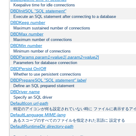
Keepalive time for idle connections
DBDInitSQL
"SQL statement"
Execute an SQL statement after connecting to a database
DBDKeep
number
Maximum sustained number of connections
DBDMax
number
Maximum number of connections
DBDMin
number
Minimum number of connections
DBDParams
param1
=
value1
[,
param2
=
value2
]
Parameters for database connection
DBDPersist On|Off
Whether to use persistent connections
DBDPrepareSQL
"SQL statement"
label
Define an SQL prepared statement
DBDriver
name
Specify an SQL driver
DefaultIcon
url-path
特定のアイコンが何も設定されていない時に ファイルに表示するア
DefaultLanguage
MIME-lang
あるスコープのすべてのファイルを指定された言語に 設定する
DefaultRuntimeDir
directory-path