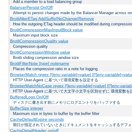
Add a member to a load balancing group
BalancerPersist On|Off
Attempt to persist changes made by the Balancer Manager across res
BrotliAlterETag AddSuffix|NoChange|Remove
How the outgoing ETag header should be modified during compressio
BrotliCompressionMaxInputBlock
value
Maximum input block size
BrotliCompressionQuality
value
Compression quality
BrotliCompressionWindow
value
Brotli sliding compression window size
BrotliFilterNote [
type
]
notename
Places the compression ratio in a note for logging
BrowserMatch
regex [!]env-variable
[=
value
] [[!]
env-variable
[=
valu
HTTP User-Agent に基づいて環境変数を設定する
BrowserMatchNoCase
regex [!]env-variable
[=
value
] [[!]
env-variab
HTTP User-Agent に基づいて大文字小文字を区別せずに 環境変数
BufferedLogs On|Off
ディスクに書き出す前にメモリにログエントリをバッファする
BufferSize integer
Maximum size in bytes to buffer by the buffer filter
CacheDefaultExpire
seconds
期日が指定されていないときにドキュメントをキャッシュするデフォ
CacheDetailHeader
on|off