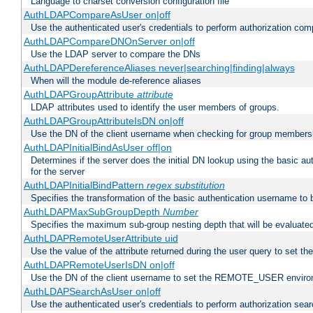
Language to charset conversion configuration file
AuthLDAPCompareAsUser on|off
Use the authenticated user's credentials to perform authorization co
AuthLDAPCompareDNOnServer on|off
Use the LDAP server to compare the DNs
AuthLDAPDereferenceAliases never|searching|finding|always
When will the module de-reference aliases
AuthLDAPGroupAttribute
attribute
LDAP attributes used to identify the user members of groups.
AuthLDAPGroupAttributeIsDN on|off
Use the DN of the client username when checking for group members
AuthLDAPInitialBindAsUser off|on
Determines if the server does the initial DN lookup using the basic a
for the server
AuthLDAPInitialBindPattern
regex
substitution
Specifies the transformation of the basic authentication username to
AuthLDAPMaxSubGroupDepth
Number
Specifies the maximum sub-group nesting depth that will be evaluated
AuthLDAPRemoteUserAttribute uid
Use the value of the attribute returned during the user query to se
AuthLDAPRemoteUserIsDN on|off
Use the DN of the client username to set the REMOTE_USER environ
AuthLDAPSearchAsUser on|off
Use the authenticated user's credentials to perform authorization sea