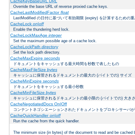
CacheKeyBaseURL
URL
Override the base URL of reverse proxied cache keys.
CacheLastModifiedFactor
float
LastModified の日付に基づいて有効期限 (expiry) を計算するため
CacheLock
on|off
Enable the thundering herd lock.
CacheLockMaxAge
integer
Set the maximum possible age of a cache lock.
CacheLockPath
directory
Set the lock path directory.
CacheMaxExpire
seconds
ドキュメントをキャッシュする最大時間を秒数で表したもの
CacheMaxFileSize
bytes
キャッシュに保管されるドキュメントの最大の (バイトでの) サイズ
CacheMinExpire
seconds
ドキュメントをキャッシュする最小秒数
CacheMinFileSize
bytes
キャッシュに保管されるドキュメントの最小限の (バイトでの) 大き
CacheNegotiatedDocs On|Off
コンテントネゴシエーションされたドキュメントをプロキシサーバが
CacheQuickHandler
on|off
Run the cache from the quick handler.
The minimum size (in bytes) of the document to read and be cached 