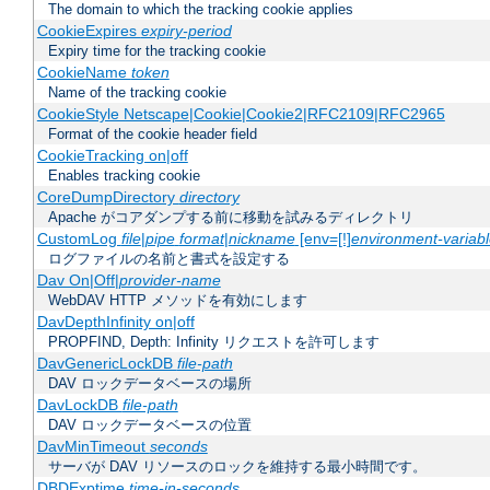
The domain to which the tracking cookie applies
CookieExpires
expiry-period
Expiry time for the tracking cookie
CookieName
token
Name of the tracking cookie
CookieStyle Netscape|Cookie|Cookie2|RFC2109|RFC2965
Format of the cookie header field
CookieTracking on|off
Enables tracking cookie
CoreDumpDirectory
directory
Apache がコアダンプする前に移動を試みるディレクトリ
CustomLog
file
|
pipe
format
|
nickname
[env=[!]
environment-variab
ログファイルの名前と書式を設定する
Dav On|Off|
provider-name
WebDAV HTTP メソッドを有効にします
DavDepthInfinity on|off
PROPFIND, Depth: Infinity リクエストを許可します
DavGenericLockDB
file-path
DAV ロックデータベースの場所
DavLockDB
file-path
DAV ロックデータベースの位置
DavMinTimeout
seconds
サーバが DAV リソースのロックを維持する最小時間です。
DBDExptime
time-in-seconds