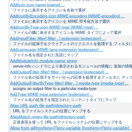
AddIcon
icon
name
[
name
] ...
ファイルに表示するアイコンを名前で選択
AddIconByEncoding
icon
MIME-encoding
[
MIME-encoding
] ...
ファイルに表示するアイコンを MIME 符号化方法で選択
AddIconByType
icon
MIME-type
[
MIME-type
] ...
ファイルの隣に表示するアイコンを MIME タイプによって選択
AddInputFilter
filter
[;
filter
...]
extension
[
extension
] ...
ファイルの拡張子をクライアントのリクエストを処理する フィルタ
AddLanguage
MIME-lang
extension
[
extension
] ...
ファイル名を指定された言語にマップ
AddModuleInfo
module-name
string
server-info ハンドラにより表示されるモジュールの情報に 追加の
AddOutputFilter
filter
[;
filter
...]
extension
[
extension
] ...
ファイル名の拡張子をサーバからの応答を処理するフィルタに マッ
AddOutputFilterByType
filter
[;
filter
...]
media-type
[
media-type
] ...
assigns an output filter to a particular media-type
AddType
MIME-type
extension
[
extension
] ...
ファイル名の拡張子を指定されたコンテントタイプにマップ
Alias
URL-path
file-path
|
directory-path
URL をファイルシステムの位置にマップする
AliasMatch
regex
file-path
|
directory-path
正規表現を使って URL をファイルシステムの位置にマップする
Allow from all|
host
|env=[!]
env-variable
[
host
|env=[!]
env-variable
] .