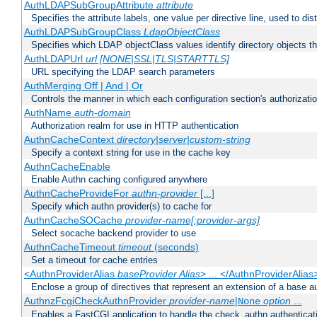
AuthLDAPSubGroupAttribute
attribute
Specifies the attribute labels, one value per directive line, used to d
AuthLDAPSubGroupClass
LdapObjectClass
Specifies which LDAP objectClass values identify directory objects t
AuthLDAPUrl
url [NONE|SSL|TLS|STARTTLS]
URL specifying the LDAP search parameters
AuthMerging Off | And | Or
Controls the manner in which each configuration section's authorizatio
AuthName
auth-domain
Authorization realm for use in HTTP authentication
AuthnCacheContext
directory|server|custom-string
Specify a context string for use in the cache key
AuthnCacheEnable
Enable Authn caching configured anywhere
AuthnCacheProvideFor
authn-provider
[...]
Specify which authn provider(s) to cache for
AuthnCacheSOCache
provider-name[:provider-args]
Select socache backend provider to use
AuthnCacheTimeout
timeout
(seconds)
Set a timeout for cache entries
<AuthnProviderAlias
baseProvider Alias
> ... </AuthnProviderAlias
Enclose a group of directives that represent an extension of a base au
AuthnzFcgiCheckAuthnProvider
provider-name
|
option
...
None
Enables a FastCGI application to handle the check_authn authenticat