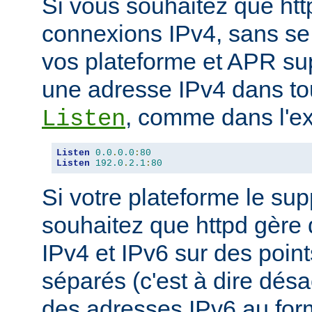
Si vous souhaitez que ht
connexions IPv4, sans se
vos plateforme et APR sup
une adresse IPv4 dans tou
, comme dans l'ex
Listen
Listen
0.0
.
0.0
:
80
Listen
192.0
.
2.1
:
80
Si votre plateforme le sup
souhaitez que httpd gère
IPv4 et IPv6 sur des poin
séparés (c'est à dire désac
des adresses IPv6 au forma