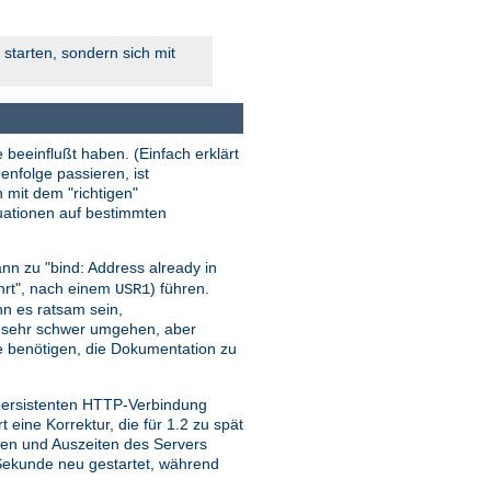
starten, sondern sich mit
 beeinflußt haben. (Einfach erklärt
enfolge passieren, ist
n mit dem "richtigen"
tuationen auf bestimmten
nn zu "bind: Address already in
ehrt", nach einem
) führen.
USR1
ann es ratsam sein,
r sehr schwer umgehen, aber
sie benötigen, die Dokumentation zu
 persistenten HTTP-Verbindung
ine Korrektur, die für 1.2 zu spät
iten und Auszeiten des Servers
o Sekunde neu gestartet, während