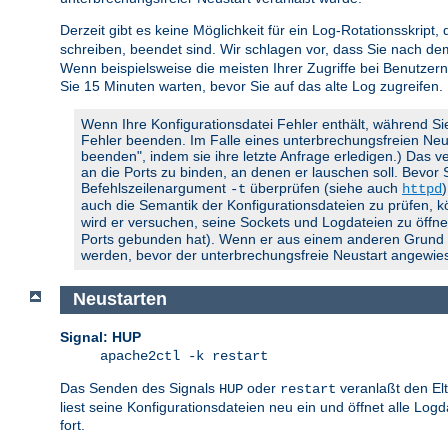
Derzeit gibt es keine Möglichkeit für ein Log-Rotationsskript,
schreiben, beendet sind. Wir schlagen vor, dass Sie nach d
Wenn beispielsweise die meisten Ihrer Zugriffe bei Benutzern
Sie 15 Minuten warten, bevor Sie auf das alte Log zugreifen.
Wenn Ihre Konfigurationsdatei Fehler enthält, während Si
Fehler beenden. Im Falle eines unterbrechungsfreien Neusta
beenden", indem sie ihre letzte Anfrage erledigen.) Das ve
an die Ports zu binden, an denen er lauschen soll. Bevor
Befehlszeilenargument
überprüfen (siehe auch
-t
httpd
auch die Semantik der Konfigurationsdateien zu prüfen, 
wird er versuchen, seine Sockets und Logdateien zu öffnen
Ports gebunden hat). Wenn er aus einem anderen Grund feh
werden, bevor der unterbrechungsfreie Neustart angewies
Neustarten
Signal: HUP
apache2ctl -k restart
Das Senden des Signals
oder
veranlaßt den El
HUP
restart
liest seine Konfigurationsdateien neu ein und öffnet alle Lo
fort.