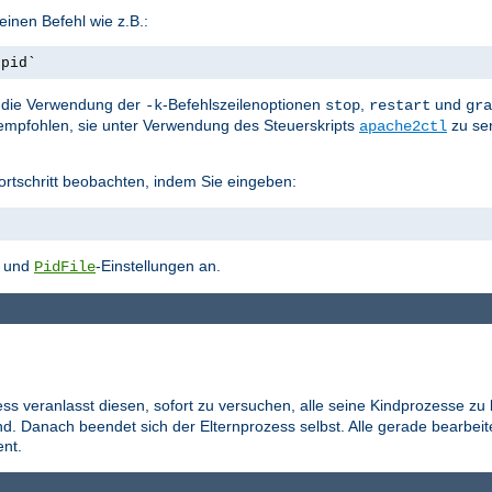
inen Befehl wie z.B.:
.pid`
st die Verwendung der
-Befehlszeilenoptionen
,
und
-k
stop
restart
gra
empfohlen, sie unter Verwendung des Steuerskripts
zu se
apache2ctl
ortschritt beobachten, indem Sie eingeben:
- und
-Einstellungen an.
PidFile
ess veranlasst diesen, sofort zu versuchen, alle seine Kindprozesse zu
d. Danach beendet sich der Elternprozess selbst. Alle gerade bearbei
nt.