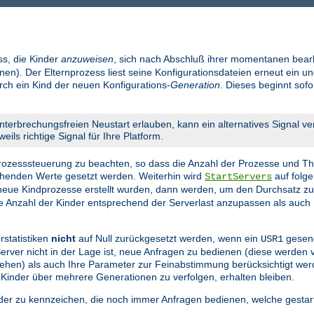
ss, die Kinder
anzuweisen
, sich nach Abschluß ihrer momentanen bear
en). Der Elternprozess liest seine Konfigurationsdateien erneut ein un
urch ein Kind der neuen Konfigurations-
Generation
. Dieses beginnt sof
nterbrechungsfreien Neustart erlauben, kann ein alternatives Signal v
eils richtige Signal für Ihre Platform.
 Prozesssteuerung zu beachten, so dass die Anzahl der Prozesse und Th
echenden Werte gesetzt werden. Weiterhin wird
auf folge
StartServers
eue Kindprozesse erstellt wurden, dann werden, um den Durchsatz z
die Anzahl der Kinder entsprechend der Serverlast anzupassen als auch 
rstatistiken
nicht
auf Null zurückgesetzt werden, wenn ein
gesend
USR1
 Server nicht in der Lage ist, neue Anfragen zu bedienen (diese werden
n gehen) als auch Ihre Parameter zur Feinabstimmung berücksichtigt we
 Kinder über mehrere Generationen zu verfolgen, erhalten bleiben.
nder zu kennzeichen, die noch immer Anfragen bedienen, welche gestar