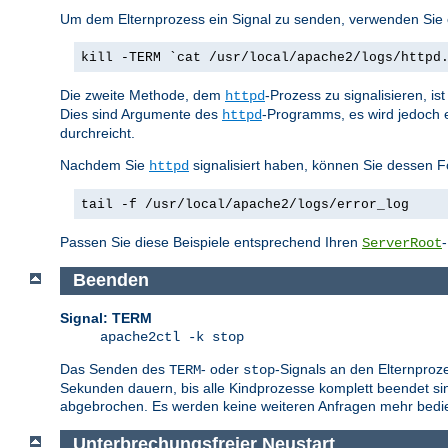
Um dem Elternprozess ein Signal zu senden, verwenden Sie e
kill -TERM `cat /usr/local/apache2/logs/httpd
Die zweite Methode, dem
-Prozess zu signalisieren, i
httpd
Dies sind Argumente des
-Programms, es wird jedoch 
httpd
durchreicht.
Nachdem Sie
signalisiert haben, können Sie dessen F
httpd
tail -f /usr/local/apache2/logs/error_log
Passen Sie diese Beispiele entsprechend Ihren
ServerRoot
Beenden
Signal: TERM
apache2ctl -k stop
Das Senden des
- oder
-Signals an den Elternproz
TERM
stop
Sekunden dauern, bis alle Kindprozesse komplett beendet sin
abgebrochen. Es werden keine weiteren Anfragen mehr bedie
Unterbrechungsfreier Neustart