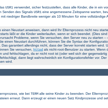
 das
verwendet, sicher festzustellen, dass alle Kinder, die in ein 
USR1
em Senden des Signals
eine angemessene Zeitspanne warten, bevo
USR1
 mit niedriger Bandbreite weniger als 10 Minuten für eine vollständige
e einen Neustart anweisen, dann wird Ihr Elternprozess nicht neu start
rts läßt er die Kinder weiterlaufen, wenn er sich beendet. (Dies sind d
rursacht Probleme, wenn Sie versuchen, den Server neu zu starten -- er
 Sie einen Neustart durchführen, können Sie die Syntax der Konfigurati
). Das garantiert allerdings nicht, dass der Server korrekt starten wird.
können Sie versuchen,
als nicht-root-Benutzer zu starten. Wenn d
httpd
 und fehlschlagen, da er nicht root ist (oder weil sich der gegenwärti
lschlägt, dann liegt wahrscheinlich ein Konfigurationsfehler vor. Der
en wird.
ternprozess, wie bei
alle seine Kinder zu beenden. Der Elternproz
TERM
gdateien erneut. Dann erzeugt er einen neuen Satz Kindprozesse und se