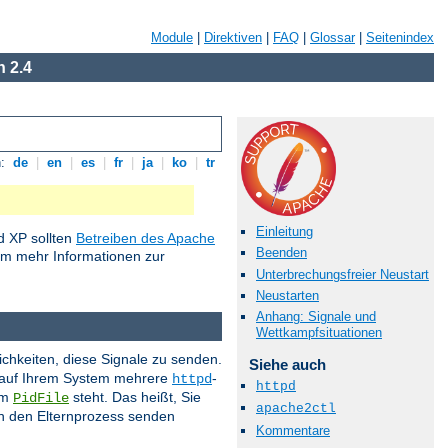
Module
|
Direktiven
|
FAQ
|
Glossar
|
Seitenindex
 2.4
n:
de
|
en
|
es
|
fr
|
ja
|
ko
|
tr
Einleitung
 XP sollten
Betreiben des Apache
Beenden
um mehr Informationen zur
Unterbrechungsfreier Neustart
Neustarten
Anhang: Signale und
Wettkampfsituationen
ichkeiten, diese Signale zu senden.
Siehe auch
s auf Ihrem System mehrere
-
httpd
httpd
im
steht. Das heißt, Sie
PidFile
apache2ctl
 an den Elternprozess senden
Kommentare