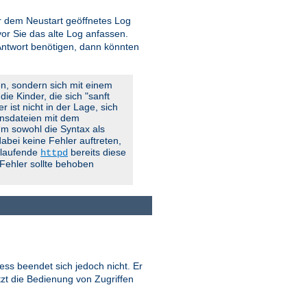
vor dem Neustart geöffnetes Log
r Sie das alte Log anfassen.
 Antwort benötigen, dann könnten
en, sondern sich mit einem
ie Kinder, die sich "sanft
 ist nicht in der Lage, sich
onsdateien mit dem
 Um sowohl die Syntax als
abei keine Fehler auftreten,
g laufende
bereits diese
httpd
 Fehler sollte behoben
ess beendet sich jedoch nicht. Er
tzt die Bedienung von Zugriffen