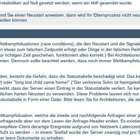
rstatistiken auf Null gesetzt werden, wenn ein
gesendet wurde.
HUP
nd Sie einen Neustart anweisen, dann wird Ihr Elternprozess nicht neu 
meiden können.
ettkampfsituationen
(race conditions), die den Neustart und die Signale
n etwas zum falschen Zeitpunkt erfolgt oder Dinge in der falschen Reih
richtigen Zeit geschehen, funktioniert alles korrekt.) Bei Architekture
konnten. Dennoch sollte beachtet werden, dass noch immer Wettkampfsi
den, besteht die Gefahr, dass die Statustabelle beschädigt wird. Das ka
) oder "long lost child came home!" ("Der verlorene Sohn ist heimgek
P
wirkt, dass der Server einen Eintrag in der Statustabelle verliert. So k
lichen harten Neustart zu verwenden. Diese Probleme lassen sich nu
atustabelle in Form einer Datei. Bitte lesen Sie für Architekturen, die 
ettkampfsituation, welche die zweite und nachfolgende Anfragen einer
ragezeile aber vor dem Lesen der Anfrage-Header enden. Es existiert e
 KeepAlive-Client derartige Ereignisse aufgrund von Netzwerk-Latenzze
influßt zu werden -- in einem Testfall wurde der Server zwanzig mal pr
der leere Dokumente zu erhalten.