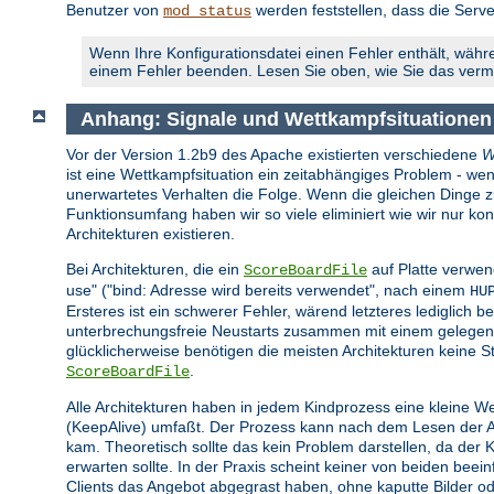
Benutzer von
werden feststellen, dass die Serve
mod_status
Wenn Ihre Konfigurationsdatei einen Fehler enthält, währe
einem Fehler beenden. Lesen Sie oben, wie Sie das ver
Anhang: Signale und Wettkampfsituationen
Vor der Version 1.2b9 des Apache existierten verschiedene
W
ist eine Wettkampfsituation ein zeitabhängiges Problem - wen
unerwartetes Verhalten die Folge. Wenn die gleichen Dinge zur 
Funktionsumfang haben wir so viele eliminiert wie wir nur 
Architekturen existieren.
Bei Architekturen, die ein
auf Platte verwen
ScoreBoardFile
use" ("bind: Adresse wird bereits verwendet", nach einem
HU
Ersteres ist ein schwerer Fehler, wärend letzteres lediglich be
unterbrechungsfreie Neustarts zusammen mit einem gelegent
glücklicherweise benötigen die meisten Architekturen keine St
.
ScoreBoardFile
Alle Architekturen haben in jedem Kindprozess eine kleine W
(KeepAlive) umfaßt. Der Prozess kann nach dem Lesen der Anf
kam. Theoretisch sollte das kein Problem darstellen, da der
erwarten sollte. In der Praxis scheint keiner von beiden bee
Clients das Angebot abgegrast haben, ohne kaputte Bilder o