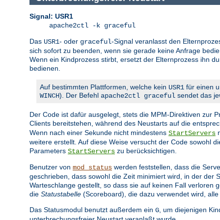
Signal: USR1
apache2ctl -k graceful
Das
- oder
-Signal veranlasst den Elternproze
USR1
graceful
sich sofort zu beenden, wenn sie gerade keine Anfrage bedien
Wenn ein Kindprozess stirbt, ersetzt der Elternprozess ihn d
bedienen.
Auf bestimmten Plattformen, welche kein
für einen u
USR1
). Der Befehl
sendet das jew
WINCH
apache2ctl graceful
Der Code ist dafür ausgelegt, stets die MPM-Direktiven zur
Clients bereitstehen, während des Neustarts auf die entspr
Wenn nach einer Sekunde nicht mindestens
n
StartServers
weitere erstellt. Auf diese Weise versucht der Code sowohl 
Parameters
zu berücksichtigen.
StartServers
Benutzer von
werden feststellen, dass die Serve
mod_status
geschrieben, dass sowohl die Zeit minimiert wird, in der der
Warteschlange gestellt, so dass sie auf keinen Fall verlore
die
Statustabelle
(Scoreboard), die dazu verwendet wird, alle
Das Statusmodul benutzt außerdem ein
, um diejenigen Ki
G
unterbrechungsfreier Neustart veranlaßt wurde.