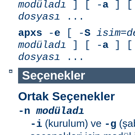
modüladı
] [ -
a
] [
dosyası
...
apxs
-
e
[ -
S
isim=d
modüladı
] [ -
a
] [
dosyası
...
Seçenekler
Ortak Seçenekler
-n
modüladı
(kurulum) ve
(şab
-i
-g