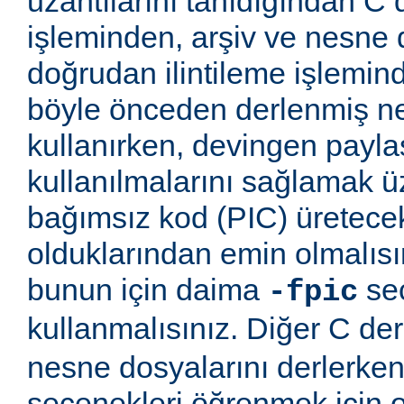
uzantılarını tanıdığından C
işleminden, arşiv ve nesne 
doğrudan ilintileme işlemind
böyle önceden derlenmiş ne
kullanırken, devingen payla
kullanılmalarını sağlamak
bağımsız kod (PIC) üretece
olduklarından emin olmalıs
bunun için daima
seç
-fpic
kullanmalısınız. Diğer C derl
nesne dosyalarını derlerken
seçenekleri öğrenmek için o 