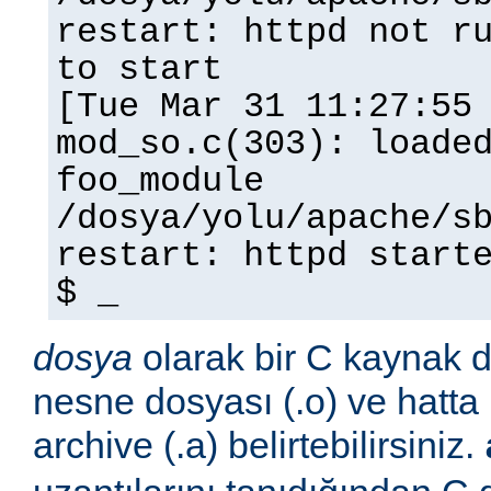
restart: httpd not r
to start
[Tue Mar 31 11:27:55
mod_so.c(303): loade
foo_module
/dosya/yolu/apache/s
restart: httpd start
$ _
dosya
olarak bir C kaynak do
nesne dosyası (.o) ve hatta 
archive (.a) belirtebilirsiniz.