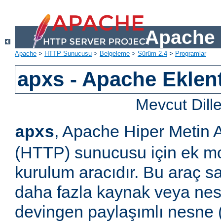
Apache 
Apache
>
HTTP Sunucusu
>
Belgeleme
>
Sürüm 2.4
>
Programlar
apxs - Apache Eklent
Mevcut Dill
, Apache Hiper Metin 
apxs
(HTTP) sunucusu için ek m
kurulum aracıdır. Bu araç s
daha fazla kaynak veya ne
devingen paylaşımlı nesne