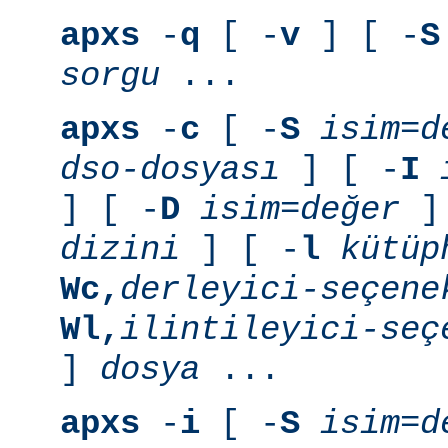
apxs
-
q
[ -
v
] [ -
S
sorgu
...
apxs
-
c
[ -
S
isim=d
dso-dosyası
] [ -
I
] [ -
D
isim=değer
] 
dizini
] [ -
l
kütüp
Wc,
derleyici-seçene
Wl,
ilintileyici-seç
]
dosya
...
apxs
-
i
[ -
S
isim=d