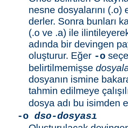
nesne dosyalarını (.o) 
derler. Sonra bunları k
(.o ve .a) ile ilintileyer
adında bir devingen pa
oluşturur. Eğer
seçen
-o
belirtilmemişse
dosyala
dosyanın ismine bakar
tahmin edilmeye çalışıl
dosya adı bu isimden el
-o
dso-dosyası
Oluşturulacak devingen