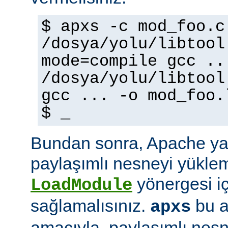
$ apxs -c mod_foo.c
/dosya/yolu/libtool
mode=compile gcc ..
/dosya/yolu/libtool
gcc ... -o mod_foo.
$ _
Bundan sonra, Apache ya
paylaşımlı nesneyi yüklem
yönergesi i
LoadModule
sağlamalısınız.
bu a
apxs
amacıyla, paylaşımlı nes