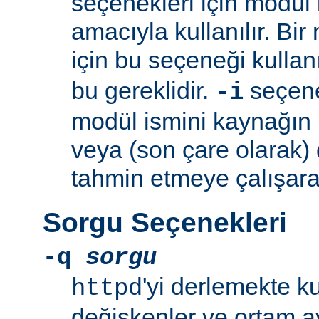
seçenekleri için modül 
amacıyla kullanılır. Bir
için bu seçeneği kullan
bu gereklidir.
seçeneğ
-i
modül ismini kaynağın
veya (son çare olarak)
tahmin etmeye çalışara
Sorgu Seçenekleri
-q
sorgu
'yi derlemekte k
httpd
değişkenler ve ortam ay