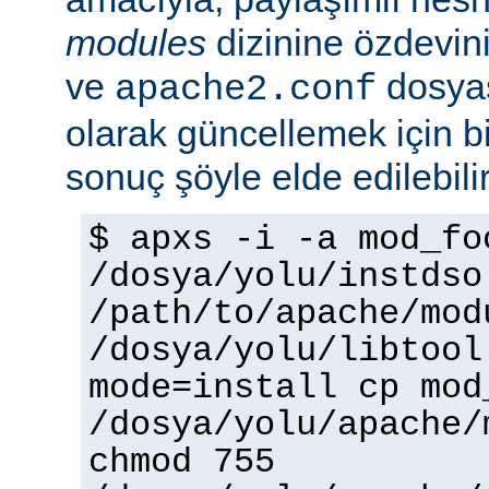
modules
dizinine özdevin
ve
dosyas
apache2.conf
olarak güncellemek için bi
sonuç şöyle elde edilebilir
$ apxs -i -a mod_fo
/dosya/yolu/instdso
/path/to/apache/mod
/dosya/yolu/libtool
mode=install cp mod
/dosya/yolu/apache/
chmod 755