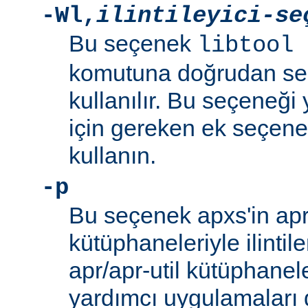
-Wl
,
ilintileyici-se
Bu seçenek
libtool 
komutuna doğrudan se
kullanılır. Bu seçeneği y
için gereken ek seçenek
kullanın.
-p
Bu seçenek apxs'in apr/
kütüphaneleriyle ilintil
apr/apr-util kütüphanel
yardımcı uygulamaları d