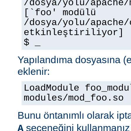
/dosya/yolu/apache/
[`foo' modülü
/dosya/yolu/apache/
etkinleştiriliyor]
$ _
Yapılandıma dosyasına (e
eklenir:
LoadModule foo_modu
modules/mod_foo.so
Bunu öntanımlı olarak ipt
seçeneğini kullanmanız 
A