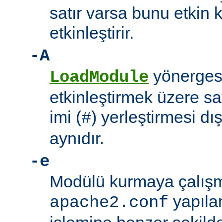
satır varsa bunu etkin 
etkinleştirir.
-A
yönerges
LoadModule
etkinleştirmek üzere sat
imi (
) yerleştirmesi d
#
aynıdır.
-e
Modülü kurmaya çalışm
yapıla
apache2.conf