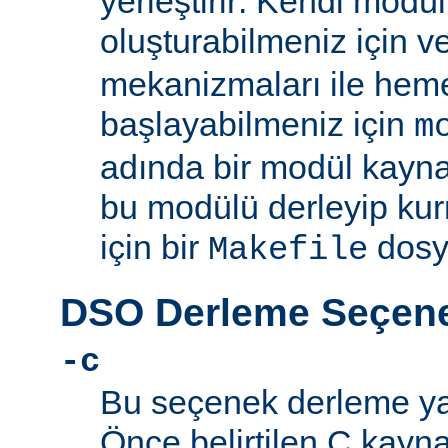
yerleştirir: Kendi mod
oluşturabilmeniz için 
mekanizmaları ile he
başlayabilmeniz için
m
adında bir modül kayna
bu modülü derleyip kur
için bir
dosy
Makefile
DSO Derleme Seçene
-c
Bu seçenek derleme yapı
Önce belirtilen C kayn