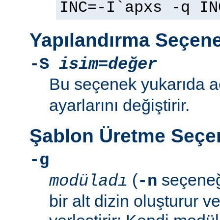
INC=-I`apxs -q IN
Yapılandırma Seçene
-S
isim=değer
Bu seçenek yukarıda 
ayarlarını değiştirir.
Şablon Üretme Seçen
-g
(
seçeneğ
modüladı
-n
bir alt dizin oluşturur v