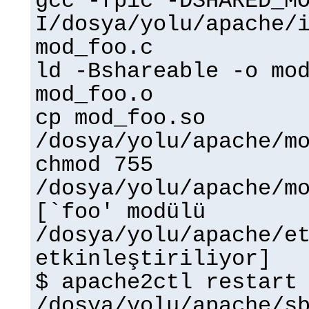
gcc -fpic -DSHARED_M
I/dosya/yolu/apache/
mod_foo.c
ld -Bshareable -o mo
mod_foo.o
cp mod_foo.so
/dosya/yolu/apache/m
chmod 755
/dosya/yolu/apache/m
[`foo' modülü
/dosya/yolu/apache/e
etkinleştiriliyor]
$ apache2ctl restart
/dosya/yolu/apache/s