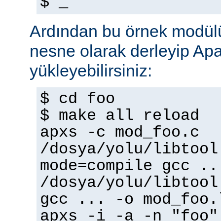
$ _
Ardından bu örnek modülü
nesne olarak derleyip A
yükleyebilirsiniz:
$ cd foo
$ make all reload
apxs -c mod_foo.c
/dosya/yolu/libtool
mode=compile gcc ..
/dosya/yolu/libtool
gcc ... -o mod_foo.
apxs -i -a -n "foo"