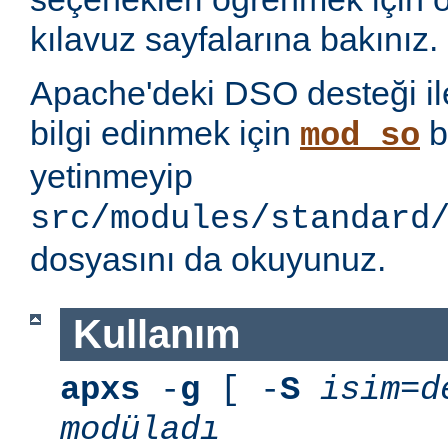
kılavuz sayfalarına bakınız.
Apache'deki DSO desteği ile i
bilgi edinmek için
b
mod_so
yetinmeyip
src/modules/standard
dosyasını da okuyunuz.
Kullanım
apxs
-
g
[ -
S
isim=d
modüladı