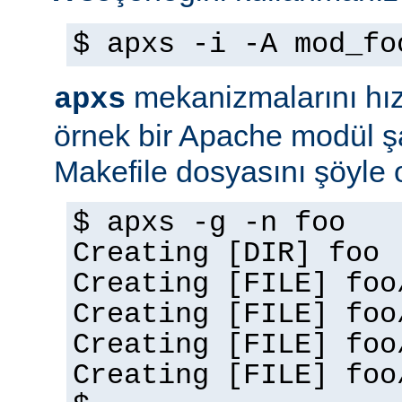
$ apxs -i -A mod_fo
mekanizmalarını hız
apxs
örnek bir Apache modül ş
Makefile dosyasını şöyle ol
$ apxs -g -n foo
Creating [DIR] foo
Creating [FILE] foo
Creating [FILE] foo
Creating [FILE] foo
Creating [FILE] foo