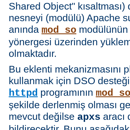
Shared Object" kısaltması)
nesneyi (modülü) Apache 
anında
modülünü
mod_so
yönergesi üzerinden yükl
olmaktadır.
Bu eklenti mekanizmasını 
kullanmak için DSO desteği
programının
httpd
mod_s
şekilde derlenmiş olması ge
mevcut değilse
aracı 
apxs
bildirecektir. Bunu aşağıda