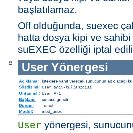
başlatılamaz.
Off olduğunda, suexec çalış
hatta dosya kipi ve sahibi 
suEXEC özelliği iptal edili
User
Yönergesi
Açıklama:
İsteklere yanıt verecek sunucunun ait olacağı kulla
Sözdizimi:
User
unix-kullanıcısı
Öntanımlı:
User #-1
Bağlam:
sunucu geneli
Durum:
Temel
Modül:
mod_unixd
yönergesi, sunucunu
User