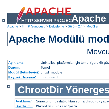
Apache 
Apache
>
HTTP Sunucusu
>
Belgeleme
>
Sürüm 2.4
>
Modüller
Apache Modülü mod
Mevcut
Açıklama:
Unix ailesi platformlar için temel (gerekli) güv
Durum:
Temel
Modül Betimleyici:
unixd_module
Kaynak Dosyası:
mod_unixd.c
ChrootDir
Yönerges
Açıklama:
Sunucunun başlatıldıktan sonra chroot(8) yapacağ
Sözdizimi:
ChrootDir
/dizin/yolu