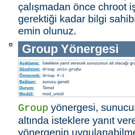
çalışmadan önce chroot i
gerektiği kadar bilgi sah
emin olunuz.
Group
Yönergesi
Açıklama:
İsteklere yanıt verecek sunucunun ait olacağı gru
Sözdizimi:
Group
unix-grubu
Öntanımlı:
Group #-1
Bağlam:
sunucu geneli
Durum:
Temel
Modül:
mod_unixd
yönergesi, sunucu
Group
altında isteklere yanıt ver
yönergenin uygulanabilme