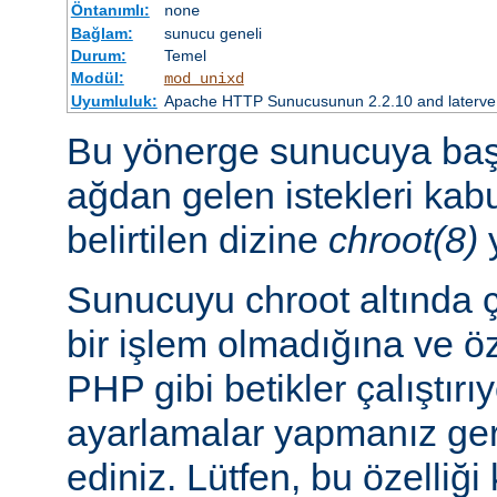
Öntanımlı:
none
Bağlam:
sunucu geneli
Durum:
Temel
Modül:
mod_unixd
Uyumluluk:
Apache HTTP Sunucusunun 2.2.10 and laterve so
Bu yönerge sunucuya başl
ağdan gelen istekleri ka
belirtilen dizine
chroot(8)
y
Sunucuyu chroot altında ç
bir işlem olmadığına ve ö
PHP gibi betikler çalıştırı
ayarlamalar yapmanız ger
ediniz. Lütfen, bu özelliğ