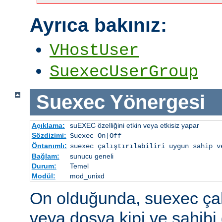
Ayrıca bakınız:
VHostUser
SuexecUserGroup
Suexec
Yönergesi
Açıklama:
suEXEC özelliğini etkin veya etkisiz yapar
Sözdizimi:
Suexec On|Off
Öntanımlı:
suexec çalıştırılabiliri uygun sahip v
Bağlam:
sunucu geneli
Durum:
Temel
Modül:
mod_unixd
On olduğunda, suexec çalış
veya dosya kipi ve sahibi