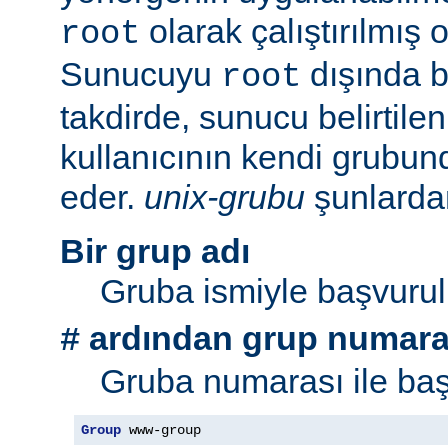
olarak çalıştırılmış 
root
Sunucuyu
dışında bi
root
takdirde, sunucu belirtil
kullanıcının kendi grubu
eder.
unix-grubu
şunlardan 
Bir grup adı
Gruba ismiyle başvurul
ardından grup numara
#
Gruba numarası ile baş
Group
 www-group