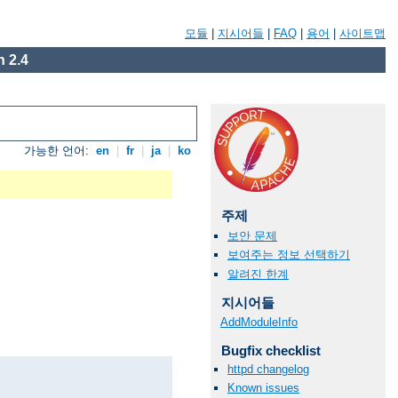
모듈
|
지시어들
|
FAQ
|
용어
|
사이트맵
 2.4
가능한 언어:
en
|
fr
|
ja
|
ko
주제
보안 문제
보여주는 정보 선택하기
알려진 한계
지시어들
AddModuleInfo
Bugfix checklist
httpd changelog
Known issues