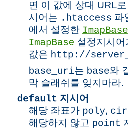
면 이 값에 상대 URL
시어는
파
.htaccess
에서 설정한
ImapBase
설정지시어
ImapBase
값은
http://server
는
와 
base_uri
base
막 슬래쉬를 잊지마라.
지시어
default
해당 좌표가
,
poly
cir
해당하지 않고
point