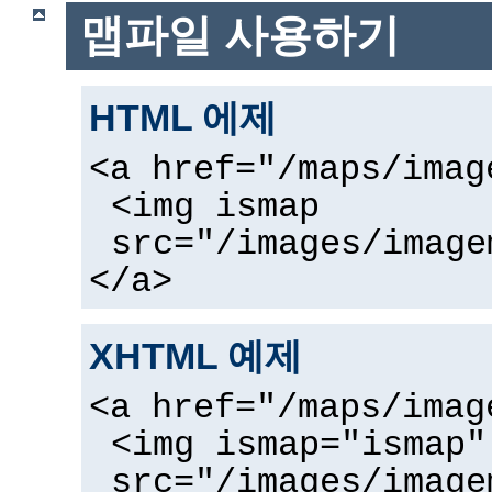
맵파일 사용하기
HTML 에제
<a href="/maps/imag
<img ismap
src="/images/image
</a>
XHTML 예제
<a href="/maps/imag
<img ismap="ismap"
src="/images/image