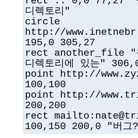
rect .. 0,0 77,2
디렉토리"
circle
http://www.inetnebr
195,0 305,27
rect another_fil
디렉토리에 있는" 306,0
point http://www.zy
100,100
point http://www.tr
200,200
rect mailto:nate@tr
100,150 200,0 "버그?