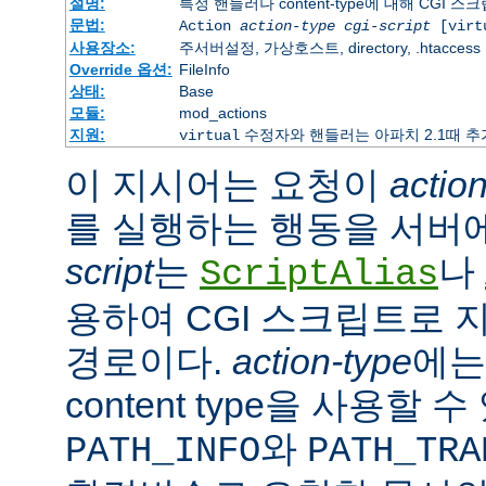
설명:
특정 핸들러나 content-type에 대해 CGI 
문법:
Action
action-type
cgi-script
[virt
사용장소:
주서버설정, 가상호스트, directory, .htaccess
Override 옵션:
FileInfo
상태:
Base
모듈:
mod_actions
지원:
수정자와 핸들러는 아파치 2.1때 
virtual
이 지시어는 요청이
actio
를 실행하는 행동을 서버
script
는
나
ScriptAlias
용하여 CGI 스크립트로 
경로이다.
action-type
에
content type을 사용할 
와
PATH_INFO
PATH_TRA