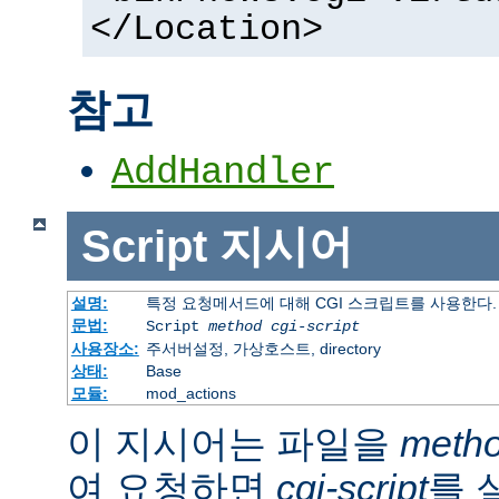
</Location>
참고
AddHandler
Script
지시어
설명:
특정 요청메서드에 대해 CGI 스크립트를 사용한다.
문법:
Script
method
cgi-script
사용장소:
주서버설정, 가상호스트, directory
상태:
Base
모듈:
mod_actions
이 지시어는 파일을
meth
여 요청하면
cgi-script
를 