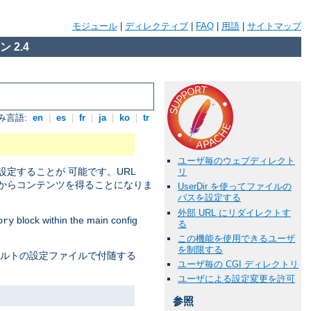
モジュール
|
ディレクティブ
|
FAQ
|
用語
|
サイトマップ
 2.4
み言語:
en
|
es
|
fr
|
ja
|
ko
|
tr
ユーザ毎のウェブディレクト
定することが 可能です。URL
リ
からコンテンツを得ることになりま
UserDir を使ってファイルの
パスを設定する
外部 URL にリダイレクトす
block within the main config
ory
る
この機能を使用できるユーザ
を制限する
ォルトの設定ファイルで付随する
ユーザ毎の CGI ディレクトリ
ユーザによる設定変更を許可
参照