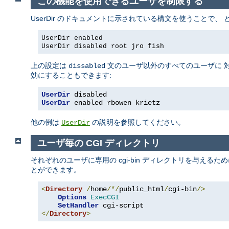
この機能を使用できるユーザを制限する
UserDir のドキュメントに示されている構文を使うことで
UserDir enabled
UserDir disabled root jro fish
上の設定は
文のユーザ以外のすべてのユーザに 対
dissabled
効にすることもできます:
UserDir
 disabled
UserDir
 enabled rbowen krietz
他の例は
の説明を参照してください。
UserDir
ユーザ毎の CGI ディレクトリ
それぞれのユーザに専用の cgi-bin ディレクトリを与えるた
とができます。
<
Directory
/
home
/*/
public_html
/
cgi-bin
/>
Options
ExecCGI
SetHandler
</
Directory
>