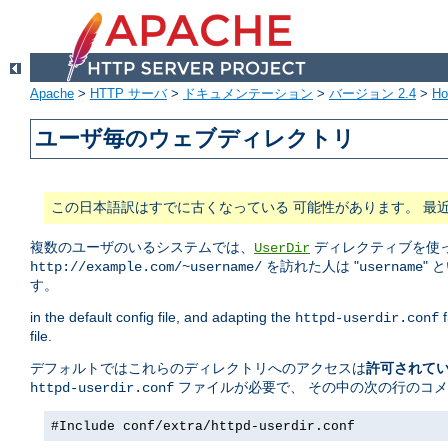
Apache
>
HTTP サーバ
>
ドキュメンテーション
>
バージョン 2.4
>
H
ユーザ毎のウェブディレクトリ
この日本語訳はすでに古くなっている 可能性があります。 最
複数のユーザのいるシステムでは、
ディレクティブを使っ
UserDir
を訪れた人は "
" 
http://example.com/~username/
username
す。
in the default config file, and adapting the
f
httpd-userdir.conf
file.
デフォルトではこれらのディレクトリへのアクセスは
許可されて
ファイルが必要で、 その中の次の行のコ
httpd-userdir.conf
#Include conf/extra/httpd-userdir.conf