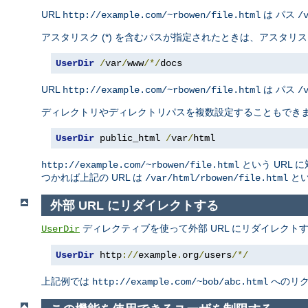
URL
は パス
http://example.com/~rbowen/file.html
/
アスタリスク (*) を含むパスが指定されたときは、アスタ
UserDir
/
var
/
www
/*/
docs
URL
は パス
http://example.com/~rbowen/file.html
/
ディレクトリやディレクトリパスを複数設定することもでき
UserDir
 public_html 
/
var
/
html
という URL 
http://example.com/~rbowen/file.html
つかれば上記の URL は
とい
/var/html/rbowen/file.html
外部 URL にリダイレクトする
ディレクティブを使って外部 URL にリダイレクト
UserDir
UserDir
 http
://
example
.
org
/
users
/*/
上記例では
へのリ
http://example.com/~bob/abc.html