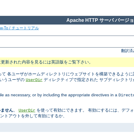
Apache HTTP サーバ バージョン
ow-To / チュートリアル
翻訳済
近更新された内容を見るには英語版をご覧下さい。
て 各ユーザがホームディレクトリにウェブサイトを構築できるように設
というユーザの
ディレクティブで指定された サブディレクトリ
UserDir
ile as necessary, or by including the appropriate directives in a
Direct
いません
。
を使って有効にできます。 有効にするには、デフ
UserDir
メントアウトを外して有効にするか、