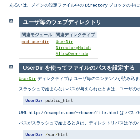
あるいは、メインの設定ファイル中の
ブロックの中に
Directory
ユーザ毎のウェブディレクトリ
関連モジュール
関連ディレクティブ
mod_userdir
UserDir
DirectoryMatch
AllowOverride
UserDir を使ってファイルのパスを設定する
ディレクティブは ユーザ毎のコンテンツが読み込ま
UserDir
スラッシュで始まらないパスが与えられたときは、ユーザのホ
UserDir
 public_html
URL
は パス
http://example.com/~rbowen/file.html
/
パスがスラッシュで始まるときは、ディレクトリパスはそのパ
UserDir
/
var
/
html