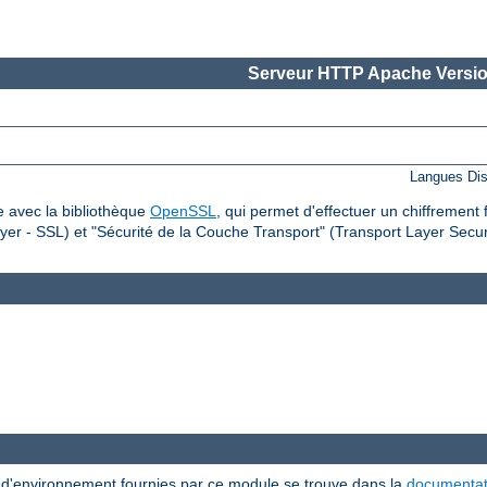
Serveur HTTP Apache Versio
Langues Dis
 avec la bibliothèque
OpenSSL
, qui permet d'effectuer un chiffrement 
er - SSL) et "Sécurité de la Couche Transport" (Transport Layer Securi
s d'environnement fournies par ce module se trouve dans la
documentat