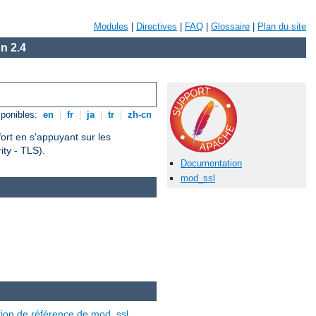
Modules
|
Directives
|
FAQ
|
Glossaire
|
Plan du site
n 2.4
ponibles:
en
|
fr
|
ja
|
tr
|
zh-cn
fort en s'appuyant sur les
ty - TLS).
Documentation
mod_ssl
ion de référence de mod_ssl
.