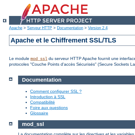
Apache
>
Serveur HTTP
>
Documentation
>
Version 2.4
Apache et le Chiffrement SSL/TLS
Le module
du serveur HTTP Apache fournit une interface
mod_ssl
protocoles "Couche Points d'accès Sécurisés" (Secure Sockets Lay
Documentation
Comment configurer SSL ?
Introduction à SSL
Compatibilité
Foire aux questions
Glossaire
mod_ssl
La documentation complète sur les directives et les variable