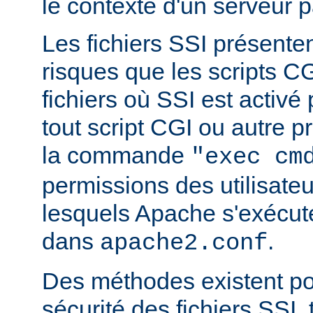
le contexte d'un serveur p
Les fichiers SSI présent
risques que les scripts C
fichiers où SSI est activé
tout script CGI ou autre 
la commande
"exec cm
permissions des utilisate
lesquels Apache s'exécut
dans
.
apache2.conf
Des méthodes existent po
sécurité des fichiers SSI, t