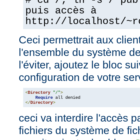
# cd /; ln -s / pub
puis accès à
http://localhost/~r
Ceci permettrait aux clien
l'ensemble du système de 
l'éviter, ajoutez le bloc su
configuration de votre ser
<
Directory
"/"
>
Require
</
Directory
>
ceci va interdire l'accès p
fichiers du système de fi