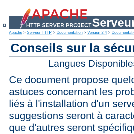
Serveu
Apache
>
Serveur HTTP
>
Documentation
>
Version 2.4
>
Documentati
Conseils sur la sécur
Langues Disponible
Ce document propose quelq
astuces concernant les pro
liés à l'installation d'un se
suggestions seront à caract
que d'autres seront spécifi