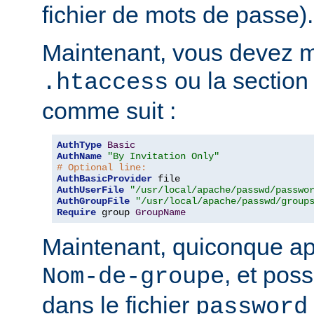
fichier de mots de passe).
Maintenant, vous devez mo
ou la sectio
.htaccess
comme suit :
AuthType
Basic
AuthName
"By Invitation Only"
# Optional line:
AuthBasicProvider
AuthUserFile
"/usr/local/apache/passwd/passwo
AuthGroupFile
"/usr/local/apache/passwd/group
Require
 group 
GroupName
Maintenant, quiconque ap
, et pos
Nom-de-groupe
dans le fichier
password