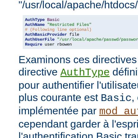
"/usr/local/apache/htdocs/
AuthType
Basic
AuthName
"Restricted Files"
# (Following line optional)
AuthBasicProvider
AuthUserFile
"/usr/local/apache/passwd/passwo
Require
 user rbowen
Examinons ces directives
directive
défini
AuthType
pour authentifier l'utilisa
plus courante est
,
Basic
implémentée par
mod_au
cependant garder à l'espr
l'authentification Basic t