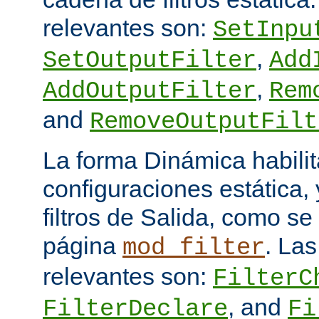
relevantes son:
SetInpu
,
SetOutputFilter
Add
,
AddOutputFilter
Rem
and
RemoveOutputFilt
La forma Dinámica habili
configuraciones estática, 
filtros de Salida, como se
página
. Las
mod_filter
relevantes son:
FilterC
, and
FilterDeclare
Fi